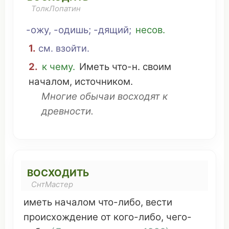
ТолкЛопатин
-ожу, -одишь; -дящий;
несов.
1.
см
.
взойти
.
2.
к
чему
.
Иметь
что
-н. своим
началом
,
источником
.
Многие
обычаи
восходят к
древности
.
ВОСХОДИТЬ
СнтМастер
иметь
началом
что
-
либо
,
вести
происхождение
от кого-
либо
, чего-