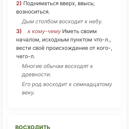
2)
Подниматься
вверх
,
ввысь
;
возноситься
.
Дым столбом
восходит к небу.
3)
к кому-
чему
Иметь
своим
началом
,
исходным пунктом
что
-л.,
вести
своё
происхождение
от кого-,
чего-л.
Многие
обычаи
восходят к
древности
.
Его
род
восходит к
семнадцатому
веку
.
ВОСХОДИТЬ