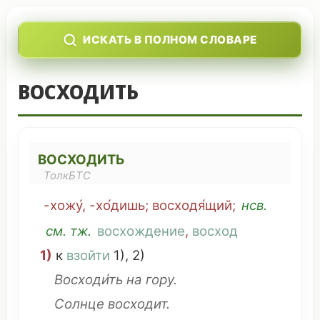
ИСКАТЬ В ПОЛНОМ СЛОВАРЕ
ВОСХОДИТЬ
ВОСХОДИТЬ
ТолкБТС
-хожу́, -хо́дишь;
восходя́щий
;
нсв.
см
. тж.
восхождение
,
восход
1)
к
взойти
1), 2)
Восходи́ть на гору.
Солнце
восходит.