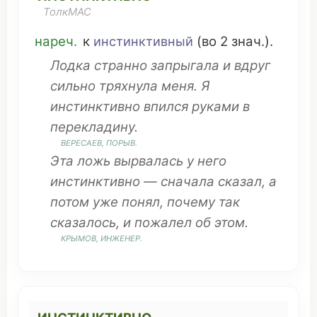
ТолкМАС
нареч.
к
инстинктивный
(во 2 знач.).
Лодка
странно
запрыгала
и вдруг
сильно
тряхнула
меня. Я
инстинктивно
впился
руками в
перекладину
.
ВЕРЕСАЕВ,
ПОРЫВ
.
Эта
ложь
вырвалась
у него
инстинктивно —
сначала
сказал
, а
потом уже
понял
,
почему
так
сказалось
, и
пожалел
об этом.
КРЫМОВ,
ИНЖЕНЕР
.