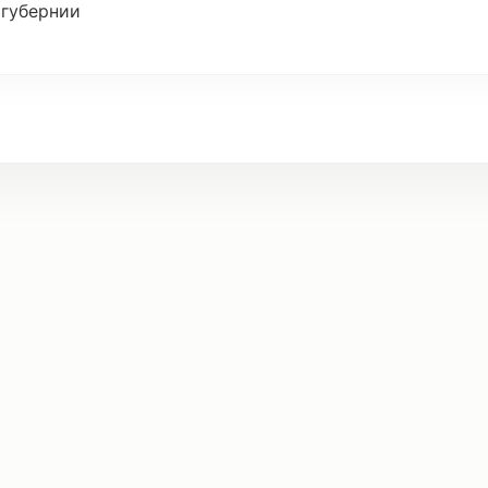
й
губернии