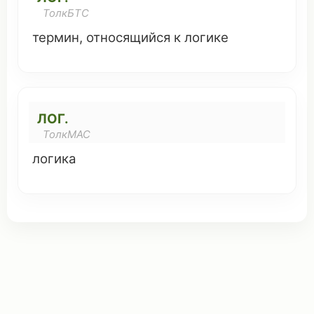
ТолкБТС
термин
,
относящийся
к
логике
ЛОГ.
ТолкМАС
логика