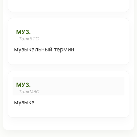
МУЗ.
ТолкБТС
музыкальный
термин
МУЗ.
ТолкМАС
музыка