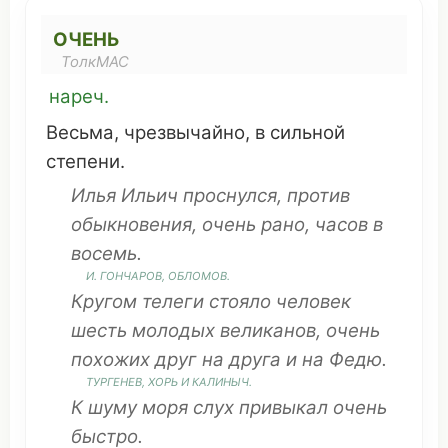
ОЧЕНЬ
ТолкМАС
нареч.
Весьма
,
чрезвычайно
, в
сильной
степени.
Илья Ильич
проснулся
,
против
обыкновения
, очень
рано
,
часов
в
восемь
.
И.
ГОНЧАРОВ
,
ОБЛОМОВ
.
Кругом
телеги
стояло
человек
шесть
молодых
великанов
, очень
похожих
друг
на
друга
и на Федю.
ТУРГЕНЕВ
,
ХОРЬ
И КАЛИНЫЧ.
К
шуму
моря
слух
привыкал
очень
быстро
.