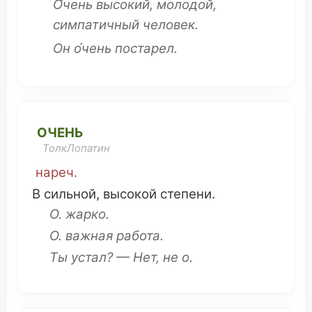
О́чень
высокий
,
молодой
,
симпатичный
человек
.
Он
о́чень
постарел
.
ОЧЕНЬ
ТолкЛопатин
нареч.
В
сильной
,
высокой
степени.
О.
жарко
.
О. важная
работа
.
Ты устал? — Нет, не о.