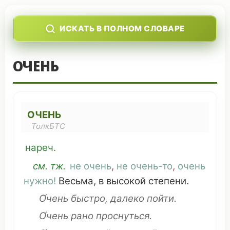
ИСКАТЬ В ПОЛНОМ СЛОВАРЕ
ОЧЕНЬ
ОЧЕНЬ
ТолкБТС
нареч.
см
. тж.
не очень
,
не очень-то
,
очень
нужно
!
Весьма
, в
высокой
степени.
О́чень
быстро
,
далеко
пойти
.
О́чень
рано
проснуться
.