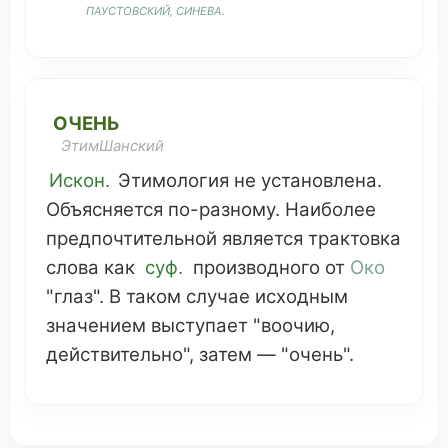
ПАУСТОВСКИЙ,
СИНЕВА
.
ОЧЕНЬ
ЭтимШанский
Искон.
Этимология
не
установлена
.
Объясняется
по-
разному
.
Наиболее
предпочтительной
является
трактовка
слова как
суф.
производного
от
Око
"
глаз
". В таком
случае
исходным
значением
выступает
"
воочию
,
действительно
",
затем
— "очень".