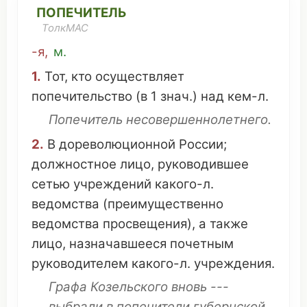
ПОПЕЧИТЕЛЬ
ТолкМАС
-я
,
м.
1.
Тот, кто
осуществляет
попечительство
(в 1 знач.) над кем-л.
Попечитель
несовершеннолетнего
.
2.
В
дореволюционной
России
;
должностное
лицо
,
руководившее
сетью
учреждений
какого-л.
ведомства
(
преимущественно
ведомства
просвещения
), а
также
лицо
,
назначавшееся
почетным
руководителем
какого-л.
учреждения
.
Графа
Козельского
вновь
---
выбрали
в попечители
губернской