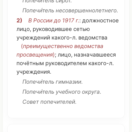
Попечи́тель
сирот
.
Попечи́тель
несовершеннолетнего
.
2)
В
России
до 1917 г.
: должностное
лицо
,
руководившее
сетью
учреждений
какого-л.
ведомства
(
преимущественно
ведомства
просвещения
)
;
лицо
,
назначавшееся
почётным
руководителем
какого-л.
учреждения
.
Попечи́тель
гимназии
.
Попечи́тель
учебного
округа
.
Совет попечителей
.