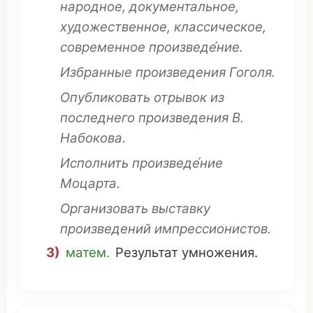
народное
,
документальное
,
художественное
,
классическое
,
современное
произведе́ние.
Избранные
произведения
Гоголя
.
Опубликовать
отрывок
из
последнего
произведения В.
Набокова.
Исполнить
произведе́ние
Моцарта
.
Организовать
выставку
произведений
импрессионистов
.
3)
матем
.
Результат
умножения
.