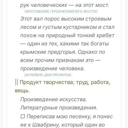
рук
человеческих
— на этот
мост
.
ПАУСТОВСКИЙ,
ГЕРОИЧЕСКИЙ
ЮГО-
ВОСТОК
.
Этот
вал
порос
высоким
строевым
лесом
и
густым
кустарником
и
стал
похож
на
природный
тонкий
хребет
— один из
тех
, какими так
богаты
крымские
предгорья
.
Однако
по
всем
прочим
признакам
это
—
произведение
человека
.
ШУЛЕЙКИН,
ДНИ
ПРОЖИТЫЕ
.
||
Продукт
творчества
;
труд
,
работа
,
вещь
.
Произведение
искусства
.
Литературные
произведения.
□
Переписав
мою
песенку
, я
понес
ее к Швабрину,
который
один во