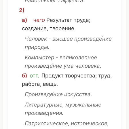
наибольшего
эффекта
.
2)
а)
чего
Результат
труда
;
создание
,
творение
.
Человек
- высшее произведе́ние
природы
.
Компьютер
-
великолепное
произведе́ние ума
человека
.
б)
отт.
Продукт
творчества
;
труд
,
работа
,
вещь
.
Произведе́ние
искусства
.
Литературные
, музыкальные
произведения.
Патриотическое
,
историческое
,