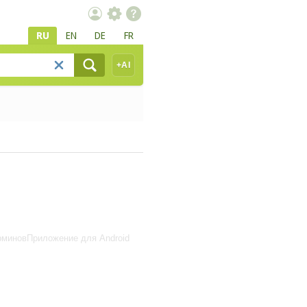
RU
EN
DE
FR
+AI
рминов
Приложение для Android