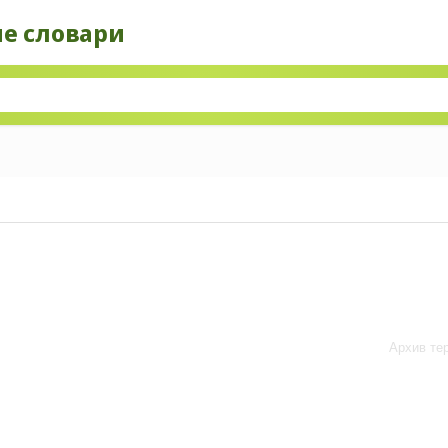
ые словари
Архив те