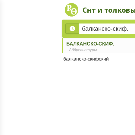
Снт и толков
БАЛКАНСКО-СКИФ.
Аббревиатуры
балканско-
скифский