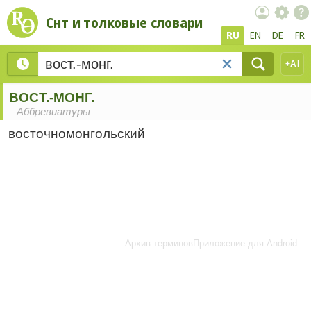
Снт и толковые словари
RU
EN
DE
FR
+AI
ВОСТ.-МОНГ.
Аббревиатуры
восточномонгольский
Архив терминов
Приложение для Android