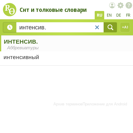
Снт и толковые словари
RU
EN
DE
FR
+AI
ИНТЕНСИВ.
Аббревиатуры
интенсивный
Архив терминов
Приложение для Android