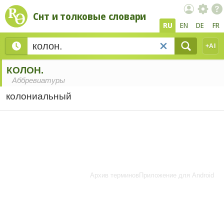
Снт и толковые словари
RU
EN
DE
FR
+AI
КОЛОН.
Аббревиатуры
колониальный
Архив терминов
Приложение для Android