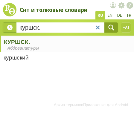
Снт и толковые словари
RU
EN
DE
FR
+AI
КУРШСК.
Аббревиатуры
куршский
Архив терминов
Приложение для Android