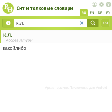
Снт и толковые словари
RU
EN
DE
FR
+AI
К.­Л.
Аббревиатуры
какой­
либо
Архив терминов
Приложение для Android