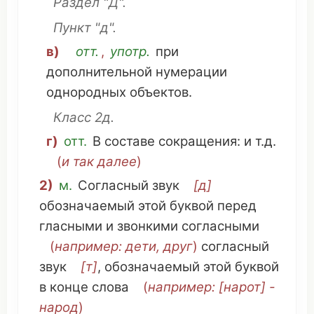
Раздел
"Д".
Пункт
"д".
в)
отт.
,
употр.
при
дополнительной
нумерации
однородных
объектов
.
Класс
2д.
г)
отт.
В
составе
сокращения
: и т.д.
(
и так
далее
)
2)
м.
Согласный звук
[д]
обозначаемый
этой
буквой
перед
гласными
и
звонкими согласными
(
например
:
дети
,
друг
)
согласный
звук
[т]
,
обозначаемый
этой
буквой
в
конце
слова
(
например
: [нарот] -
народ
)