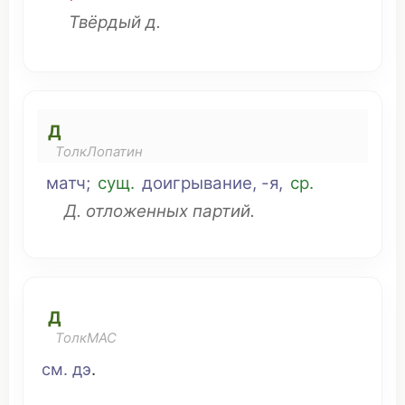
Твёрдый
д.
Д
ТолкЛопатин
матч
;
сущ
.
доигрывание
, -я,
ср
.
Д.
отложенных
партий
.
Д
ТолкМАС
см
.
дэ
.