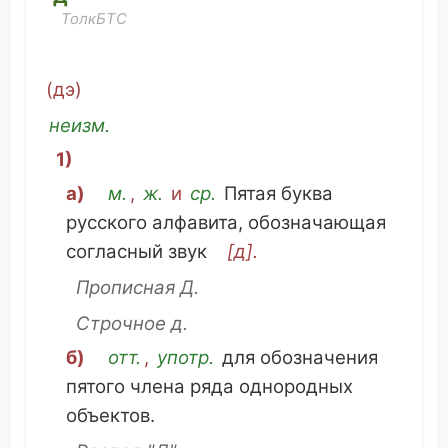
ТолкБТС
(
дэ
)
неизм
.
1)
а)
м.
,
ж.
и
ср
.
Пятая
буква
русского
алфавита
,
обозначающая
согласный звук
[д].
Прописная
Д.
Строчное
д.
б)
отт.
,
употр.
для
обозначения
пятого
члена
ряда
однородных
объектов
.