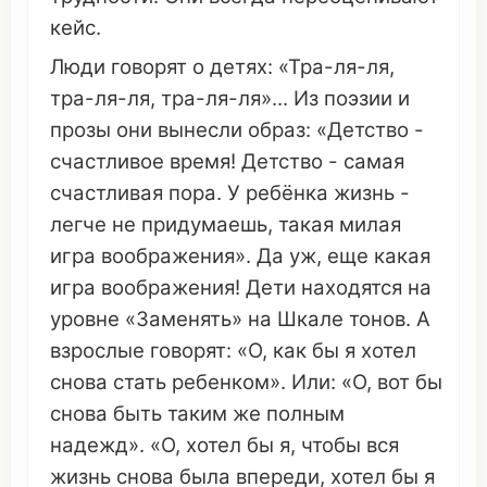
кейс
.
Люди
говорят о детях: «Тра-
ля
-
ля
,
тра-
ля
-
ля
, тра-
ля
-
ля
»... Из
поэзии
и
прозы
они
вынесли
образ
: «
Детство
-
счастливое
время
!
Детство
- самая
счастливая
пора
. У ребёнка
жизнь
-
легче
не
придумаешь
, такая
милая
игра воображения
». Да уж, еще какая
игра воображения
! Дети
находятся
на
уровне
«
Заменять
» на
Шкале тонов
. А
взрослые
говорят: «О, как бы я
хотел
снова
стать
ребенком». Или: «О, вот бы
снова
быть таким же полным
надежд
». «О,
хотел
бы я, чтобы
вся
жизнь
снова
была
впереди
,
хотел
бы я