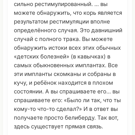
сильно
рестимулированный
. ... вы
можете
обнаружить
,
что
корь
является
результатом
рестимуляции
вполне
определённого
случая
.
Это
давнишний
случай
с
полного трака
. Вы
можете
обнаружить
истоки
всех этих
обычных
«
детских
болезней
» (в
кавычках
) в
самых
обыкновенных
имплантах
. Все
эти
импланты
скомканы
и
собраны
в
кучу
, и ребёнок находится в
плохом
состоянии
. А вы
спрашиваете
его... вы
спрашиваете
его: «Было ли так,
что
ты
кому-то
что
-то
сделал
?» И в
ответ
вы
получаете
просто
белиберду
. Так вот,
здесь
существует
прямая
связь
.