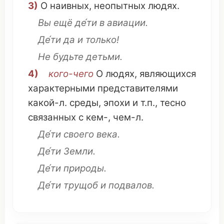
3)
О
наивных
,
неопытных
людях
.
Вы ещё де́ти в
авиации
.
Де́ти да и только!
Не будьте детьми.
4)
кого-чего
О
людях
,
являющихся
характерными
представителями
какой-л.
среды
,
эпохи
и т.п.,
тесно
связанных
с кем-, чем-л.
Де́ти своего
века
.
Де́ти
Земли
.
Де́ти
природы
.
Де́ти
трущоб
и
подвалов
.