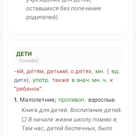
оставшихся
без
попечения
родителей
).
ДЕТИ
ТолкМАС
-е́й, де́тям, детьми́, о де́тях
,
мн
.
(
ед.
дитя
),
употр.
также
в знач.
мн
. ч.
к
"ребенок".
1.
Малолетние
;
противоп.
взрослые
.
Книга
для детей.
Воспитание
детей.
□ В
начале
жизни
школу
помню
я;
Там нас, детей
беспечных
, было