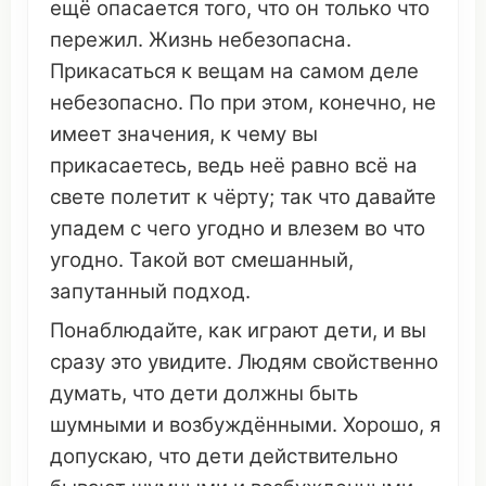
ещё
опасается
того,
что
он
только
что
пережил
.
Жизнь
небезопасна
.
Прикасаться
к
вещам
на
самом
деле
небезопасно
. По при этом, конечно, не
имеет
значения
, к
чему
вы
прикасаетесь
, ведь неё
равно
всё на
свете
полетит
к
чёрту
; так
что
давайте
упадем
с чего
угодно
и
влезем
во
что
угодно
. Такой вот
смешанный
,
запутанный
подход
.
Понаблюдайте
, как
играют
дети, и вы
сразу
это
увидите
.
Людям
свойственно
думать
,
что
дети
должны
быть
шумными
и
возбуждёнными
. Хорошо, я
допускаю
,
что
дети
действительно