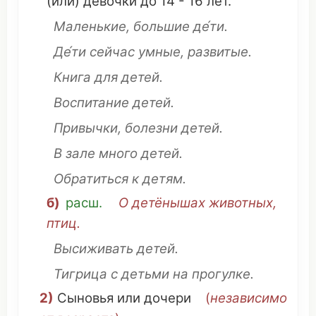
(или)
девочки
до 14 - 16
лет
.
Маленькие, большие де́ти.
Де́ти сейчас
умные
,
развитые
.
Книга
для детей.
Воспитание
детей.
Привычки
,
болезни
детей.
В
зале
много детей.
Обратиться
к детям.
б)
расш
.
О
детёнышах
животных
,
птиц
.
Высиживать
детей.
Тигрица
с детьми на
прогулке
.
2)
Сыновья
или
дочери
(
независимо