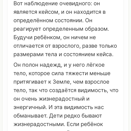
Вот
наблюдение
очевидного
:
он
является
кейсом
, и
он
находится в
определённом
состоянии
.
Он
реагирует
определенным
образом
.
Будучи ребёнком,
он
ничем
не
отличается
от
взрослого
, разве только
размерами
тела и
состоянием
кейса
.
Он
полон
надежд
, и у него
лёгкое
тело
,
которое
сила
тяжести
меньше
притягивает к
Земле
, чем
взрослое
тело
, так
что
создаётся
видимость
,
что
он
очень
жизнерадостный
и
энергичный
. И
эта
видимость
нас
обманывает
. Дети
редко
бывают
жизнерадостными
. Если ребёнок