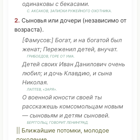
одинаковы
с
бекасами
.
С. АКСАКОВ,
ЗАПИСКИ
РУЖЕЙНОГО
ОХОТНИКА
.
2.
Сыновья
или
дочери
(
независимо
от
возраста
).
[Фамусов:]
Богат
, и на
богатой
был
женат
;
Переженил
детей,
внучат
.
ГРИБОЕДОВ
,
ГОРЕ
ОТ УМА.
Детей своих Иван Данилович
очень
любил
; и
дочь
Клавдию
, и
сына
Николая.
ЛАПТЕВ, «
ЗАРЯ
».
О
военной
юности
своей
ты
расскажешь
комсомольцам
новым
—
сыновьям
и детям
сыновей
.
БЕРГГОЛЬЦ,
ГОВОРИТ
ЛЕНИНГРАД.
||
Ближайшие
потомки
,
молодое
поколение
.