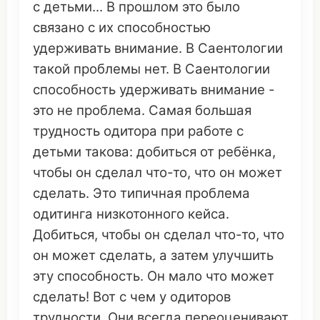
с детьми... В
прошлом
это
было
связано
с их
способностью
удерживать
внимание
. В
Саентологии
такой проблемы нет. В
Саентологии
способность
удерживать
внимание
-
это
не
проблема
. Самая большая
трудность
одитора
при
работе
с
детьми
такова
:
добиться
от ребёнка,
чтобы
он
сделал
что
-то,
что
он
может
сделать
.
Это
типичная
проблема
одитинга
низкотонного кейса
.
Добиться
, чтобы
он
сделал
что
-то,
что
он
может
сделать
, а
затем
улучшить
эту
способность
.
Он
мало
что
может
сделать
! Вот с чем у
одиторов
трудности
. Они всегда
переоценивают