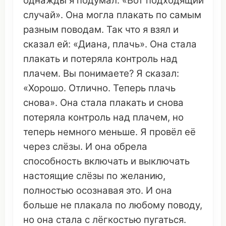
однажды
я
подумал
: «Вот
подходящий
случай
». Она
могла
плакать
по
самым
разным
поводам
. Так
что
я
взял
и
сказал
ей: «
Диана
,
плачь
». Она
стала
плакать
и
потеряла
контроль
над
плачем
. Вы
понимаете
? Я
сказал
:
«Хорошо.
Отлично
. Теперь
плачь
снова
». Она
стала
плакать
и
снова
потеряла
контроль
над
плачем
, но
теперь
немного
меньше
. Я
провёл
её
через слёзы. И она
обрела
способность
включать
и
выключать
настоящие слёзы по
желанию
,
полностью
осознавая
это
. И она
больше не
плакала
по
любому
поводу
,
но она
стала
с
лёгкостью
пугаться
.