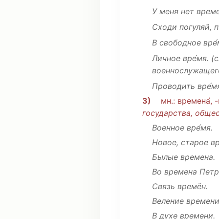
У меня нет врем
Сходи
погуляй
,
п
В свободное вре
Личное
вре́мя.
(
военнослужащег
Проводить
вре́м
3)
мн
.:
времена́
, 
государства
, общес
Военное вре́мя.
Новое
,
старое
вр
Былые
времена
.
Во
времена
Пет
Связь
времён.
Веление
времени
В
духе
времени.