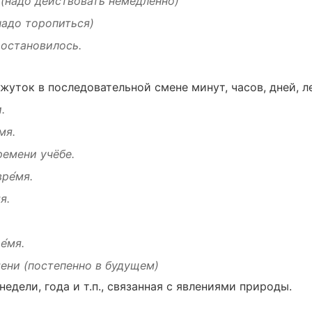
(надо
действовать
немедленно
)
надо
торопиться
)
о
остановилось
.
жуток
в
последовательной
смене
минут
,
часов
,
дней
,
л
.
мя.
ремени
учёбе
.
ре́мя.
я.
е́мя.
мени
(
постепенно
в
будущем
)
недели
,
года
и т.п.,
связанная
с
явлениями
природы
.