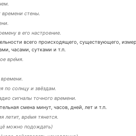
ем.
 времени
стены
.
ни.
ремену
в его
настроение
.
ельности
всего
происходящего
,
существующего
,
изме
ами
,
часами
,
сутками
и т.п.
е вре́мя.
 времени.
мя по
солнцу
и
звёздам
.
адио
сигналы
точного
времени.
тельная
смена
минут
,
часов
,
дней
,
лет
и т.п.
́мя
летит
, вре́мя
тянется
.
щё можно
подождать
)