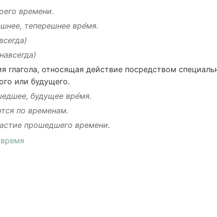
оего времени.
ешнее
,
теперешнее
вре́мя.
всегда)
навсегда
)
ия
глагола
,
относящая
действие
посредством
специаль
ого
или
будущего
.
шедшее
,
будущее вре́мя
.
ются
по временам.
астие
прошедшего
времени.
время