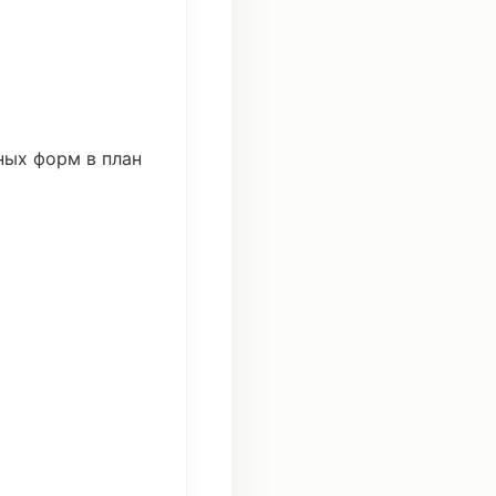
ных
форм
в
план