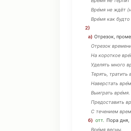
Вре́мя не
терпит
Вре́мя не
ждёт
(
Вре́мя как будт
2)
а)
Отрезок
,
проме
Отрезок
времени
На короткое вре́
Уделять
много в
Терять
,
тратить
в
Наверстать
вре́м
Выиграть вре́мя
.
Предоставить
вр
С
течением
вре
б)
отт.
Пора
дня
,
Вре́мя
весны
.