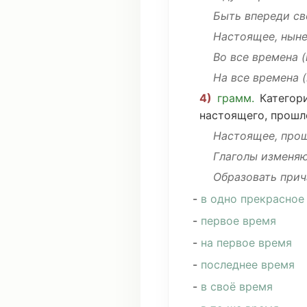
Быть
впереди
св
Настоящее,
нын
Во все
времена
(
На все
времена
(
4)
грамм
.
Категор
настоящего,
прошл
Настоящее,
про
Глаголы
изменя
Образовать
прич
-
в
одно
прекрасное
-
первое время
-
на
первое время
-
последнее время
-
в
своё
время