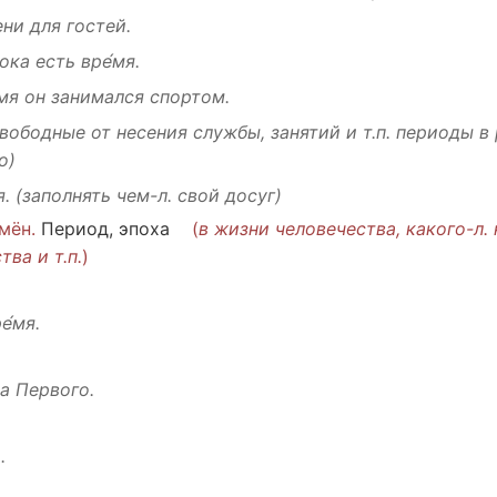
ени для
гостей
.
ока
есть вре́мя.
́мя
он
занимался
спортом
.
свободные от
несения
службы
,
занятий
и т.п.
периоды
в
о
)
я.
(
заполнять
чем-л.
свой
досуг
)
-мён.
Период
,
эпоха
(
в жизни
человечества
, какого-л.
тва и т.п.
)
е́мя.
ра
Первого
.
.