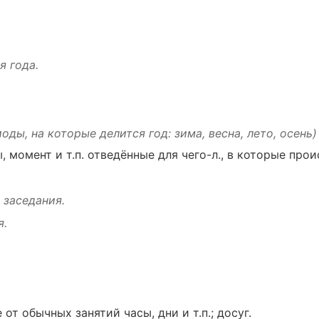
мя
года
.
иоды
, на
которые
делится
год
:
зима
,
весна
,
лето
,
осень
)
ы
,
момент
и т.п.
отведённые
для чего-л., в
которые
прои
я
заседания
.
я.
е от
обычных
занятий
часы
,
дни
и т.п.;
досуг
.