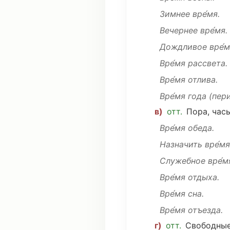
Зимнее вре́мя.
Вечернее
вре́мя.
Дождливое
вре́
Вре́мя
рассвета
.
Вре́мя
отлива
.
Вре́мя
года
(
пер
в)
отт.
Пора
,
час
Вре́мя
обеда
.
Назначить
вре́м
Служебное вре́м
Вре́мя
отдыха
.
Вре́мя
сна
.
Вре́мя
отъезда
.
г)
отт.
Свободны