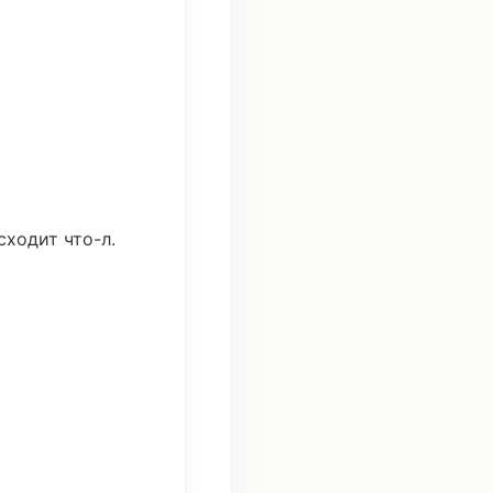
сходит
что
-л.