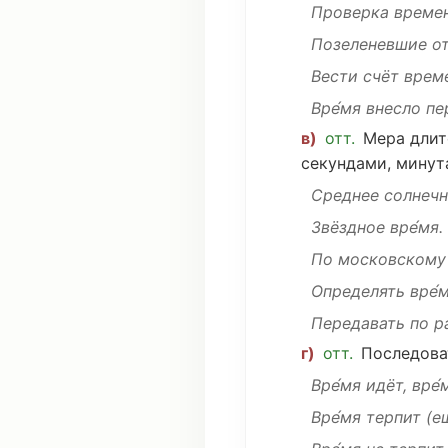
Проверка
времен
Позеленевшие
от
Вести
счёт
време
Вре́мя
внесло
пе
в)
отт.
Мера
длит
секундами
,
минут
Среднее
солнечно
Звёздное вре́мя
.
По московскому
Определять
вре́
Передавать
по
р
г)
отт.
Последова
Вре́мя
идёт
, вре
Вре́мя
терпит
(е