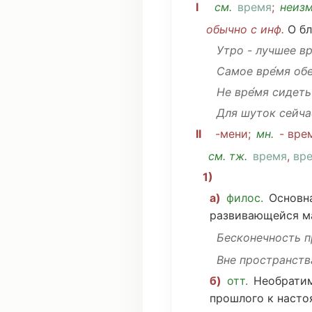
I
см
.
время
;
неиз
обычно
с инф.
О
б
Утро
-
лучшее
вр
Самое вре́мя
об
Не вре́мя
сидеть
Для
шуток
сейчас
II
-мени;
мн
.
-
врем
см
. тж.
время
,
вр
1)
а)
филос.
Основн
развивающейся
м
Бесконечность
п
Вне
пространств
б)
отт.
Необрати
прошлого
к насто