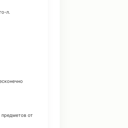
го-л.
есконечно
и
предметов
от