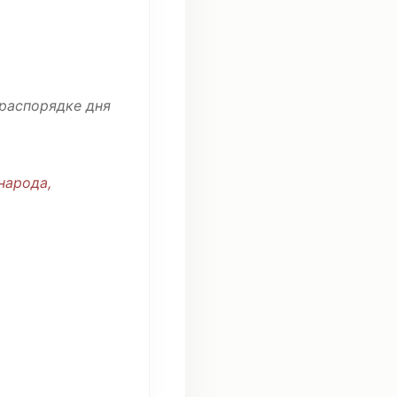
распорядке
дня
народа
,