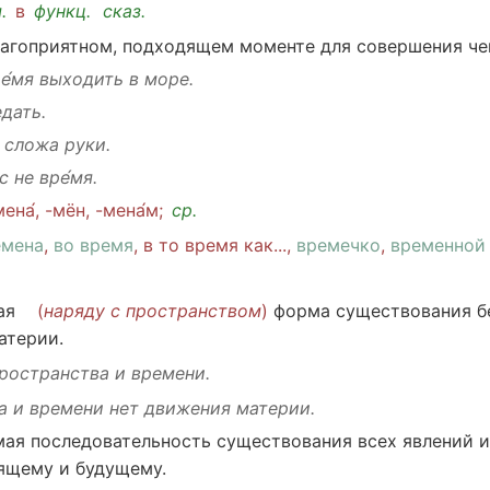
м
.
в
функц.
сказ
.
лагоприятном
,
подходящем
моменте
для
совершения
че
е́мя
выходить
в
море
.
едать
.
 сложа руки
.
 не вре́мя.
ена́
, -мён, -мена́м;
ср
.
емена
,
во время
, в то время как...,
времечко
,
временной
ая
(
наряду
с
пространством
)
форма
существования
б
атерии
.
ространства
и времени.
а
и времени нет
движения
материи
.
мая
последовательность
существования
всех
явлений
ящему и
будущему
.