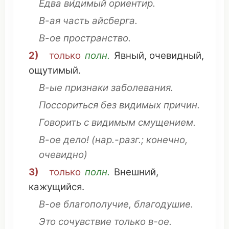
Едва
ви́димый
ориентир
.
В-ая
часть
айсберга
.
В-ое
пространство
.
2)
только
полн.
Явный
,
очевидный
,
ощутимый
.
В-ые
признаки
заболевания
.
Поссориться
без видимых
причин
.
Говорить
с видимым
смущением
.
В-ое
дело
!
(
нар
.-разг.; конечно,
очевидно
)
3)
только
полн.
Внешний
,
кажущийся
.
В-ое
благополучие
,
благодушие
.
Это
сочувствие
только в-ое.