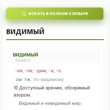
ИСКАТЬ В ПОЛНОМ СЛОВАРЕ
ВИДИМЫЙ
ВИДИМЫЙ
ТолкБТС
-ая, -ое; -дим, -а, -о.
см
. тж.
по-видимому
1)
Доступный
зрению
,
обозримый
взором
.
Ви́димый и
невидимый
мир
.