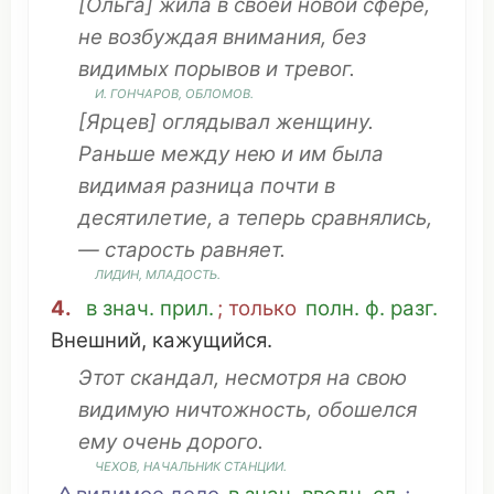
[Ольга]
жила
в
своей
новой
сфере
,
не
возбуждая
внимания
, без
видимых
порывов
и
тревог
.
И.
ГОНЧАРОВ
,
ОБЛОМОВ
.
[Ярцев]
оглядывал
женщину
.
Раньше
между нею и им была
видимая
разница
почти в
десятилетие
, а теперь
сравнялись
,
—
старость
равняет
.
ЛИДИН,
МЛАДОСТЬ
.
4.
в знач. прил.
; только
полн. ф. разг.
Внешний
,
кажущийся
.
Этот
скандал
,
несмотря
на свою
видимую
ничтожность
,
обошелся
ему
очень
дорого
.
ЧЕХОВ
,
НАЧАЛЬНИК
СТАНЦИИ
.