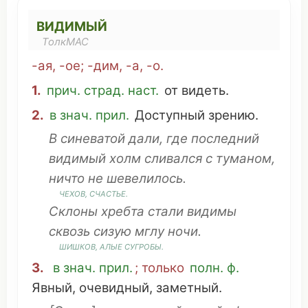
ВИДИМЫЙ
ТолкМАС
-ая, -ое; -дим, -а
, -о.
1.
прич.
страд
.
наст
.
от
видеть
.
2.
в знач. прил.
Доступный
зрению
.
В
синеватой
дали
, где
последний
видимый
холм
сливался
с
туманом
,
ничто
не
шевелилось
.
ЧЕХОВ
,
СЧАСТЬЕ
.
Склоны
хребта
стали видимы
сквозь
сизую
мглу
ночи
.
ШИШКОВ
,
АЛЫЕ
СУГРОБЫ
.
3.
в знач. прил.
; только
полн. ф.
Явный
,
очевидный
,
заметный
.