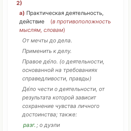
2)
а)
Практическая
деятельность
,
действие
(
в
противоположность
мыслям
,
словам
)
От
мечты
до дела.
Применить
к делу.
Правое де́ло.
(о
деятельности
,
основанной
на
требованиях
справедливости
,
правды
)
Де́ло чести
о
деятельности
, от
результата
которой
зависит
сохранение
чувства
личного
достоинства
;
также
:
разг.
; о
дуэли