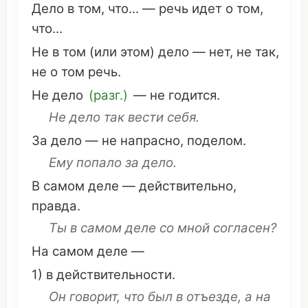
Дело в
том
,
что
... —
речь идет
о
том
,
что
...
Не в
том
(или этом) дело — нет, не так,
не о
том
речь
.
Не дело
(разг.)
— не
годится
.
Не дело так
вести
себя.
За дело — не
напрасно
,
поделом
.
Ему
попало
за дело.
В
самом
деле —
действительно
,
правда
.
Ты в
самом
деле со
мной
согласен
?
На
самом
деле —
1) в
действительности
.
Он
говорит
,
что
был в
отъезде
, а на