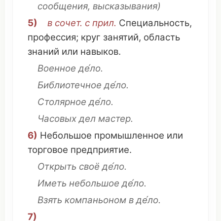
сообщения
,
высказывания
)
5)
в сочет. с прил.
Специальность
,
профессия
;
круг
занятий
,
область
знаний
или
навыков
.
Военное де́ло.
Библиотечное
де́ло.
Столярное
де́ло.
Часовых
дел
мастер
.
6)
Небольшое
промышленное
или
торговое
предприятие
.
Открыть
своё
де́ло.
Иметь
небольшое
де́ло.
Взять
компаньоном
в де́ло.
7)