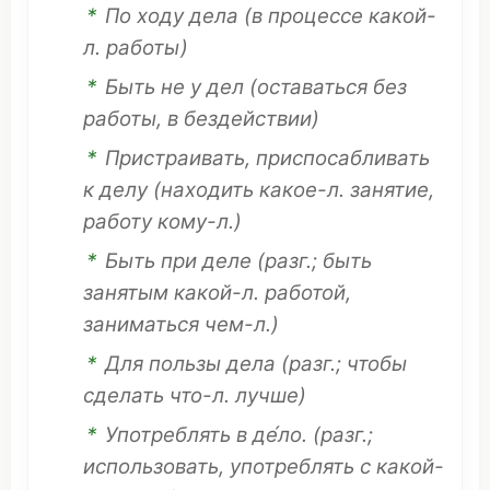
*
По
ходу
дела
(в
процессе
какой-
л. работы)
*
Быть не у дел
(
оставаться
без
работы, в
бездействии
)
*
Пристраивать
,
приспосабливать
к делу
(
находить
какое
-л.
занятие
,
работу
кому-л.)
*
Быть при деле
(разг.; быть
занятым
какой-л.
работой
,
заниматься
чем-л.)
*
Для
пользы
дела
(разг.; чтобы
сделать
что
-л. лучше)
*
Употреблять
в де́ло.
(разг.;
использовать
,
употреблять
с какой-