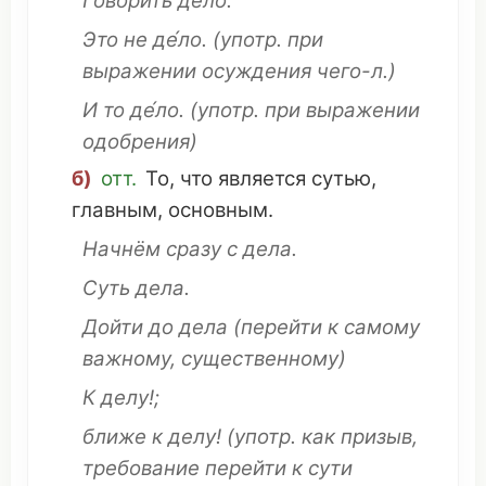
Говорить
де́ло.
Это
не де́ло.
(употр. при
выражении
осуждения
чего-л.)
И то де́ло.
(употр. при
выражении
одобрения
)
б)
отт.
То,
что
является
сутью
,
главным,
основным
.
Начнём
сразу
с дела.
Суть
дела.
Дойти
до дела
(
перейти
к
самому
важному
,
существенному
)
К делу!;
ближе
к делу!
(употр. как
призыв
,
требование
перейти
к
сути