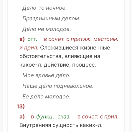
Дело-то
ночное
.
Праздничным
делом.
Де́ло не
молодое
.
в)
отт.
в сочет. с притяж. местоим.
и прил.
Сложившиеся
жизненные
обстоятельства
,
влияющие
на
какое
-л.
действие
,
процесс
.
Мое
вдовье
де́ло.
Наше
де́ло
подневольное
.
Ее де́ло
молодое
.
13)
а)
в
функц.
сказ
.
в сочет. с прил.
Внутренняя
сущность
каких-л.