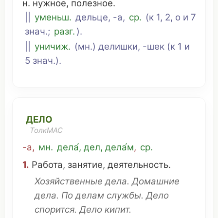
н.
нужное
,
полезное
.
||
уменьш.
дельце
, -а,
ср
.
(к 1, 2, о и 7
знач.;
разг.
).
||
уничиж.
(
мн
.)
делишки
, -шек (к 1 и
5 знач.).
ДЕЛО
ТолкМАС
-а
,
мн
.
дела́, дел, дела́м
,
ср
.
1.
Работа
,
занятие
,
деятельность
.
Хозяйственные
дела. Домашние
дела. По делам
службы
. Дело
спорится
. Дело
кипит
.