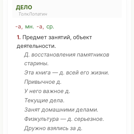
ДЕЛО
ТолкЛопатин
-а,
мн
.
-а,
ср
.
1.
Предмет
занятий
,
объект
деятельности
.
Д.
восстановления
памятников
старины
.
Эта
книга
— д. всей его жизни.
Привычное
д.
У него
важное
д.
Текущие
дела.
Занят
домашними делами.
Физкультура
— д.
серьезное
.
Дружно
взялись
за д.