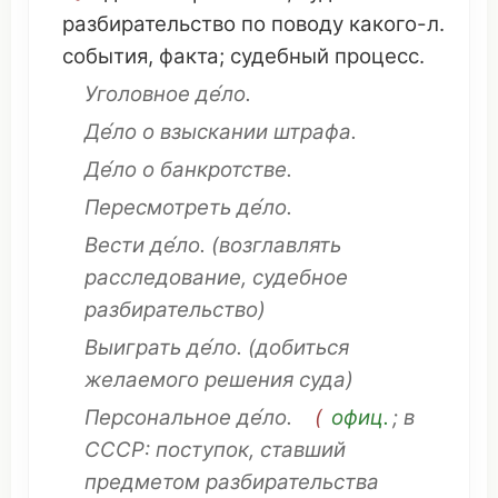
разбирательство
по
поводу
какого-л.
события
,
факта
;
судебный
процесс
.
Уголовное
де́ло.
Де́ло о
взыскании
штрафа
.
Де́ло о
банкротстве
.
Пересмотреть
де́ло.
Вести
де́ло.
(
возглавлять
расследование
,
судебное
разбирательство
)
Выиграть
де́ло.
(
добиться
желаемого
решения
суда
)
Персональное
де́ло.
(
офиц.
;
в
СССР
:
поступок
,
ставший
предметом
разбирательства