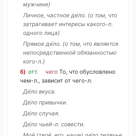
мужчине
)
Личное
,
частное
де́ло.
(о
том
,
что
затрагивает
интересы
какого-л.
одного лица)
Прямое де́ло.
(о
том
,
что
является
непосредственной
обязанностью
кого-л.)
б)
отт.
чего
То,
что
обусловлено
чем-л.,
зависит
от чего-л.
Де́ло
вкуса
.
Де́ло
привычки
.
Де́ло
случая
.
Де́ло
чьей
-л.
совести
.
Моё
(
твоё
, его,
наше
) де́ло
телячье