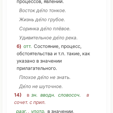
процессов
,
явлений
.
Восток
де́ло
тонкое
.
Жизнь
де́ло грубое.
Соринка
де́ло
плёвое
.
Удивительное
де́ло
река
.
б)
отт.
Состояние
,
процесс
,
обстоятельства
и т.п. такие, как
указано
в
значении
прилагательного
.
Плохое
де́ло не
знать
.
Де́ло не шуточное.
14)
в
зн.
вводн.
словосоч.
в
сочет. с прил.
разг.
,
употр.
в
значении
,