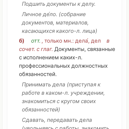
Подшить
документы
к делу.
Личное
де́ло.
(
собрание
документов
,
материалов
,
касающихся
какого-л. лица)
б)
отт.
, только
мн
.: дела́, дел
в
сочет. с глаг.
Документы
,
связанные
с
исполнением
каких-л.
профессиональных
должностных
обязанностей
.
Принимать
дела
(
приступая
к
работе
в каком-л.
учреждении
,
знакомиться
с
кругом
своих
обязанностей
)
Сдавать
,
передавать
дела
(
увольняясь
с работы,
знакомить