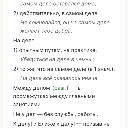
самом
деле
оставался
дома
;
2)
действительно
, в
самом
деле.
Не
сомневайся
,
он
на
самом
деле
желает
тебе
добра
.
На деле
1)
опытным
путем
, на
практике
.
Убедиться
на деле в чем-н.;
2) то же,
что
на
самом
деле (в 1 знач.).
На деле всё
оказалось
иначе
.
Между делом
(разг.)
— в
промежутках
между
главными
занятиями
.
Не у дел — без
службы
, работы.
К делу! и
Ближе
к делу! —
призыв
не