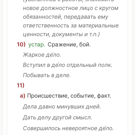
новое
должностное
лицо
с
кругом
обязанностей
,
передавать
ему
ответственность
за
материальные
ценности
,
документы
и т.п.)
10)
устар.
Сражение
,
бой
.
Жаркое
де́ло.
Вступил
в де́ло
отдельный
полк
.
Побывать
в деле.
11)
а)
Происшествие
,
событие
,
факт
.
Дела
давно
минувших
дней
.
Дать
делу другой
смысл
.
Совершилось
невероятное
де́ло.