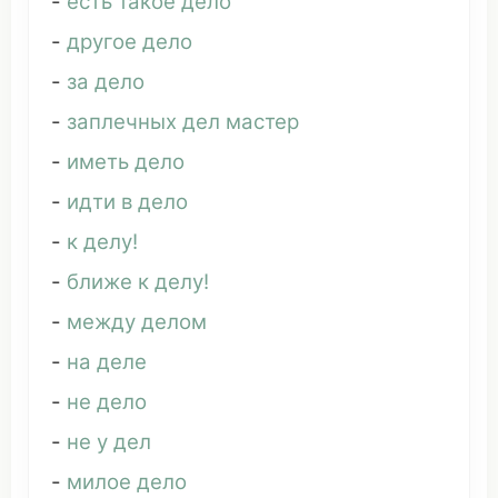
-
есть
такое
дело
-
другое дело
-
за дело
-
заплечных дел мастер
-
иметь дело
-
идти
в дело
-
к делу!
-
ближе
к делу!
-
между делом
-
на деле
-
не дело
-
не у дел
-
милое дело