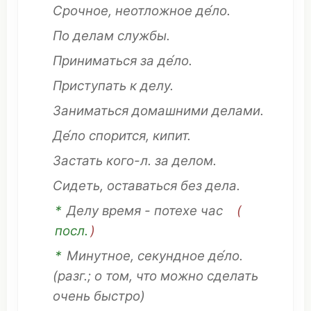
Срочное,
неотложное
де́ло.
По делам
службы
.
Приниматься
за де́ло.
Приступать
к делу.
Заниматься
домашними делами.
Де́ло
спорится
,
кипит
.
Застать
кого-л. за делом.
Сидеть
,
оставаться
без дела.
*
Делу
время
-
потехе
час
(
посл.
)
*
Минутное
,
секундное
де́ло.
(разг.; о
том
,
что
можно
сделать
очень
быстро
)