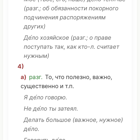
(разг.; об обязанности
покорного
подчинения
распоряжениям
других)
Де́ло хозяйское
(разг.; о
праве
поступать
так, как кто-л.
считает
нужным
)
4)
а)
разг.
То,
что
полезно
,
важно
,
существенно
и т.п.
Я де́ло
говорю
.
Не де́ло ты
затеял
.
Делать
большое (
важное
,
нужное
)
де́ло.