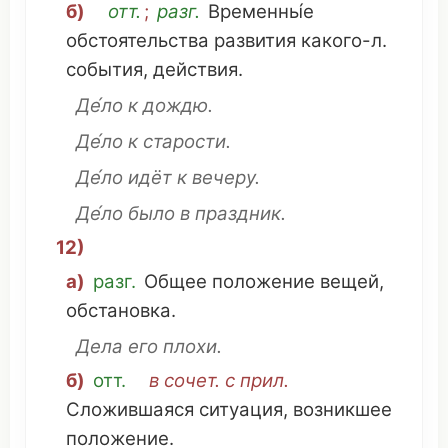
б)
отт.
;
разг.
Временны́е
обстоятельства
развития
какого-л.
события
,
действия
.
Де́ло к
дождю
.
Де́ло к
старости
.
Де́ло идёт
к
вечеру
.
Де́ло было в
праздник
.
12)
а)
разг.
Общее
положение
вещей
,
обстановка
.
Дела его
плохи
.
б)
отт.
в сочет. с прил.
Сложившаяся
ситуация
,
возникшее
положение
.