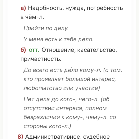
а)
Надобность
,
нужда
,
потребность
в чём-л.
Прийти
по делу.
У меня есть к
тебе
де́ло.
б)
отт.
Отношение
,
касательство
,
причастность
.
До всего есть де́ло кому-л.
(о
том
,
кто
проявляет
большой
интерес
,
любопытство
или
участие
)
Нет дела до кого-, чего-л.
(об
отсутствии
интереса
,
полном
безразличии
к кому-,
чему
-л. со
стороны
кого-л.)
8)
Административное,
судебное