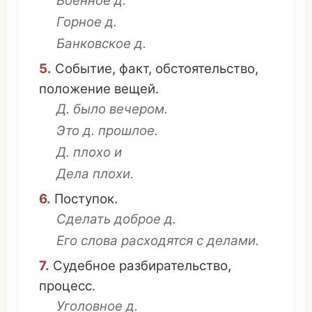
Военное д.
Горное
д.
Банковское
д.
5.
Событие
,
факт
,
обстоятельство
,
положение
вещей
.
Д. было
вечером
.
Это
д.
прошлое
.
Д.
плохо
и
Дела
плохи
.
6.
Поступок
.
Сделать
доброе
д.
Его слова
расходятся
с делами.
7.
Судебное
разбирательство
,
процесс
.
Уголовное
д.