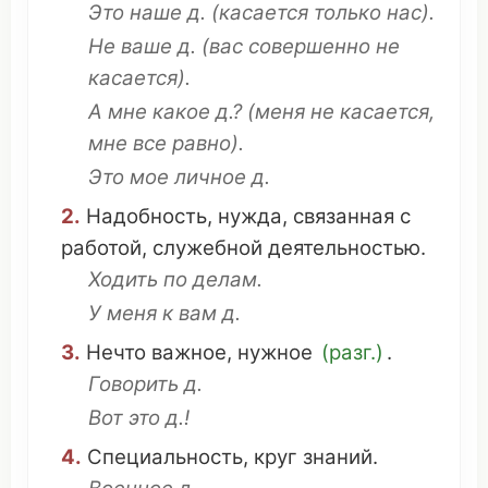
Это
наше
д. (
касается
только нас).
Не
ваше
д. (вас
совершенно
не
касается
).
А мне
какое
д.? (меня не
касается
,
мне все
равно
).
Это
мое
личное
д.
2.
Надобность
,
нужда
,
связанная
с
работой
,
служебной
деятельностью
.
Ходить
по делам.
У меня к вам д.
3.
Нечто
важное
,
нужное
(разг.)
.
Говорить
д.
Вот
это
д.!
4.
Специальность
,
круг
знаний
.