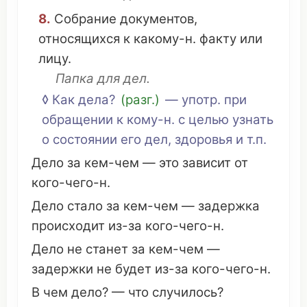
8.
Собрание
документов
,
относящихся
к какому-н.
факту
или
лицу
.
Папка
для дел.
◊ Как дела?
(разг.)
— употр. при
обращении
к кому-н. с
целью
узнать
о
состоянии
его дел,
здоровья
и т.п.
Дело за кем-чем —
это
зависит
от
кого-чего-н.
Дело стало за кем-чем —
задержка
происходит
из-за кого-чего-н.
Дело не
станет
за кем-чем —
задержки
не будет из-за кого-чего-н.
В чем дело? —
что
случилось
?