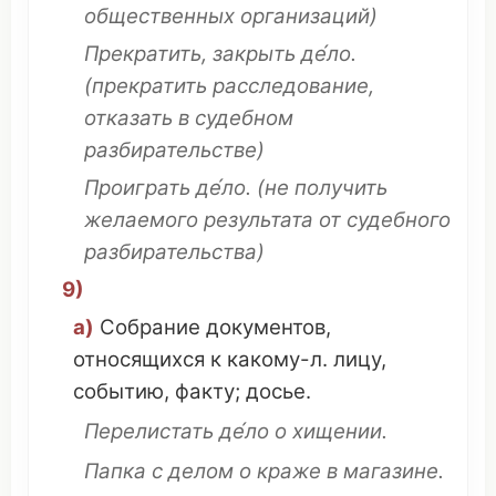
общественных
организаций
)
Прекратить
,
закрыть
де́ло.
(
прекратить
расследование
,
отказать
в
судебном
разбирательстве
)
Проиграть
де́ло.
(не
получить
желаемого
результата
от
судебного
разбирательства
)
9)
а)
Собрание
документов
,
относящихся
к какому-л.
лицу
,
событию
,
факту
;
досье
.
Перелистать
де́ло о
хищении
.
Папка
с делом о
краже
в
магазине
.