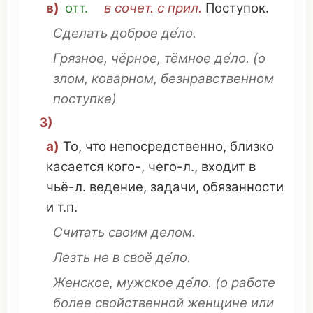
в)
отт.
в сочет. с прил.
Поступок
.
Сделать
доброе
де́ло.
Грязное,
чёрное
,
тёмное
де́ло.
(о
злом
,
коварном
,
безнравственном
поступке
)
3)
а)
То,
что
непосредственно
,
близко
касается
кого-, чего-л.,
входит
в
чьё
-л.
ведение
,
задачи
, обязанности
и т.п.
Считать
своим делом.
Лезть
не в
своё
де́ло.
Женское,
мужское
де́ло.
(о
работе
более
свойственной
женщине
или