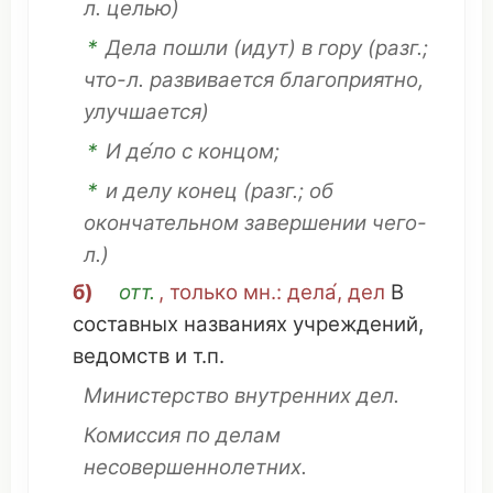
л.
целью
)
*
Дела
пошли
(идут) в гору
(разг.;
что
-л.
развивается
благоприятно
,
улучшается
)
*
И де́ло с
концом
;
*
и
делу конец
(разг.; об
окончательном
завершении
чего-
л.)
б)
отт.
, только
мн
.: дела́, дел
В
составных
названиях
учреждений
,
ведомств
и т.п.
Министерство внутренних дел
.
Комиссия
по делам
несовершеннолетних
.