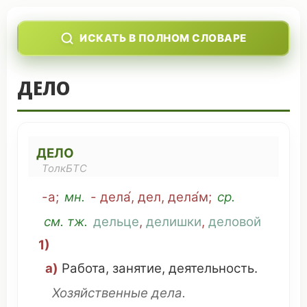
ИСКАТЬ В ПОЛНОМ СЛОВАРЕ
ДЕЛО
ДЕЛО
ТолкБТС
-а;
мн
.
- дела́, дел, дела́м;
ср
.
см
. тж.
дельце
,
делишки
,
деловой
1)
а)
Работа
,
занятие
,
деятельность
.
Хозяйственные
дела.