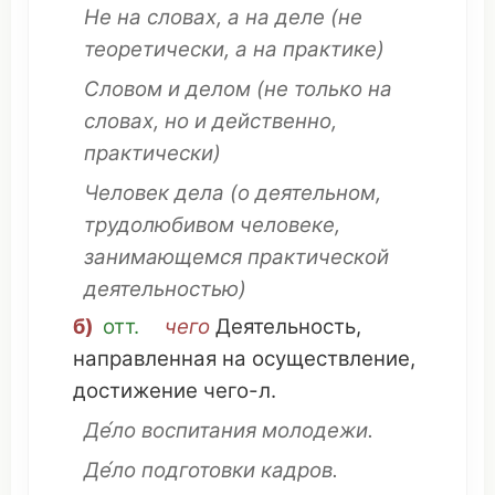
Не на
словах
, а на деле
(не
теоретически
, а на
практике
)
Словом
и делом
(не только на
словах
, но и
действенно
,
практически
)
Человек
дела
(о
деятельном
,
трудолюбивом
человеке
,
занимающемся
практической
деятельностью
)
б)
отт.
чего
Деятельность
,
направленная
на
осуществление
,
достижение
чего-л.
Де́ло
воспитания
молодежи
.
Де́ло
подготовки
кадров
.