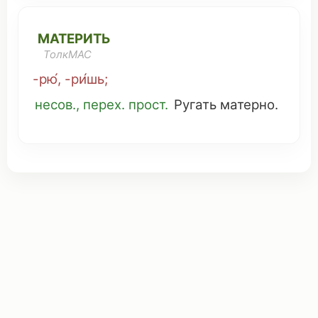
МАТЕРИТЬ
ТолкМАС
-рю́, -ри́шь
;
несов., перех.
прост
.
Ругать
матерно
.