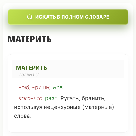
ИСКАТЬ В ПОЛНОМ СЛОВАРЕ
МАТЕРИТЬ
МАТЕРИТЬ
ТолкБТС
-рю́, -ри́шь;
нсв.
кого-
что
разг.
Ругать
,
бранить
,
используя
нецензурные
(
матерные
)
слова.