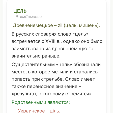
ЦЕЛЬ
ЭтимСеменов
Древненемецкое – zil (цель,
мишень
).
В
русских
словарях
слово
«цель»
встречается
с XVIII в.,
однако
оно
было
заимствовано
из древненемецкого
значительно
раньше
.
Существительным
«цель»
обозначали
место
, в
которое
метили
и
старались
попасть
при
стрельбе
.
Слово
имеет
также
переносное
значение
–
«
результат
, к
которому
стремятся
».
Родственными
являются
:
Украинское
– цiль.