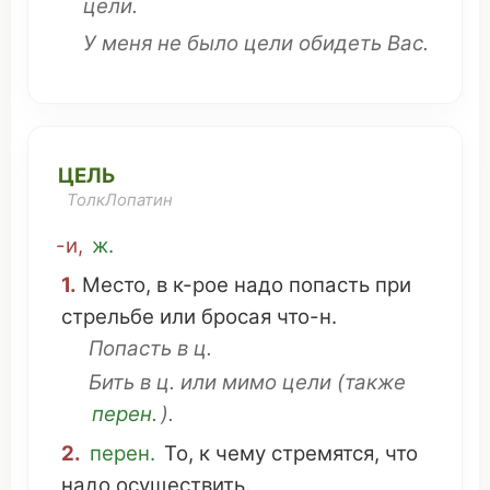
цели.
У меня не было цели
обидеть
Вас.
ЦЕЛЬ
ТолкЛопатин
-и,
ж.
1.
Место
, в к-
рое
надо
попасть
при
стрельбе
или
бросая
что
-н.
Попасть
в ц.
Бить
в ц. или
мимо
цели (
также
перен.
).
2.
перен.
То, к
чему
стремятся
,
что
надо
осуществить
.