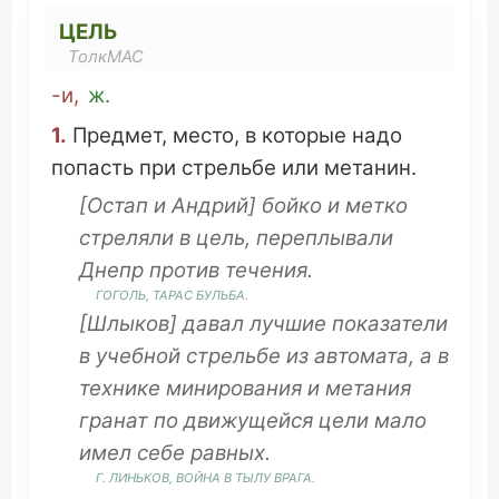
ЦЕЛЬ
ТолкМАС
-и
,
ж.
1.
Предмет
,
место
, в
которые
надо
попасть
при
стрельбе
или метанин.
[Остап и Андрий]
бойко
и
метко
стреляли
в цель,
переплывали
Днепр
против
течения
.
ГОГОЛЬ
, ТАРАС БУЛЬБА.
[
Шлыков
]
давал
лучшие
показатели
в
учебной
стрельбе
из
автомата
, а в
технике
минирования
и
метания
гранат
по
движущейся
цели
мало
имел
себе
равных
.
Г.
ЛИНЬКОВ
,
ВОЙНА
В
ТЫЛУ
ВРАГА
.