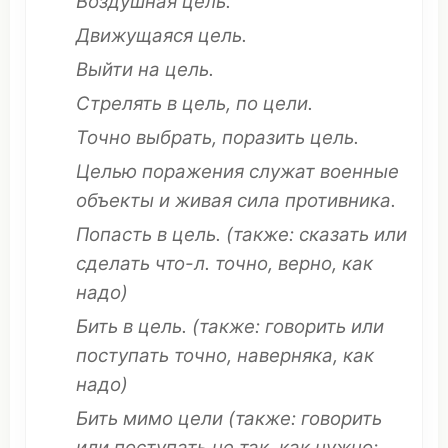
Воздушная цель.
Движущаяся
цель.
Выйти
на цель.
Стрелять
в цель, по цели.
Точно
выбрать
,
поразить
цель.
Целью
поражения
служат
военные
объекты и живая
сила
противника
.
Попасть
в цель.
(
также
:
сказать
или
сделать
что
-л.
точно
,
верно
, как
надо)
Бить
в цель.
(
также
:
говорить
или
поступать
точно
,
наверняка
, как
надо)
Бить
мимо
цели
(
также
:
говорить
или
поступать
не так, как
нужно
;