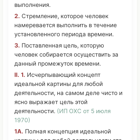
выполнения
.
2.
Стремление
,
которое
человек
намеревается
выполнить
в
течение
установленного
периода
времени
.
3.
Поставленная
цель,
которую
человек
собирается
осуществить
за
данный
промежуток
времени
.
II.
1.
Исчерпывающий
концепт
идеальной картины
для
любой
деятельности
, на
самом
деле
чисто
и
ясно
выражает
цель этой
деятельности
.
(
ИП ОХС
от 5
июля
1970)
1А
.
Полная
концепция
идеальной