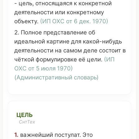
- цель,
относящаяся
к
конкретной
деятельности
или
конкретному
объекту
.
(
ИП ОХС
от 6
дек
. 1970)
2. Полное
представление
об
идеальной картине
для какой-нибудь
деятельности
на
самом
деле
состоит
в
чёткой
формулировке
её
цели
.
(
ИП
ОХС
от 5
июля
1970)
(
Административный
словарь
)
ЦЕЛЬ
СнтТех
1.
важнейший
постулат
.
Это