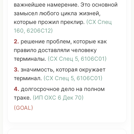
важнейшее
намерение
.
Это
основной
замысел
любого
цикла жизней
,
которые
прожил
преклир
.
(
СХ
Спец
160, 6206С12)
2.
решение
проблем
,
которые
как
правило
доставляли
человеку
терминалы
.
(
СХ
Спец
5, 6106С01)
3.
значимость
,
которая
окружает
терминал
.
(
СХ
Спец
5, 6106С01)
4.
долгосрочное
дело
на
полном
траке
.
(
ИП ОХС
6
Дек
70)
(
GOAL
)