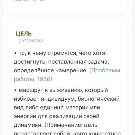
ЦЕЛЬ
СнтМастер
• то, к
чему
стремятся
, чего
хотят
достигнуть
;
поставленная
задача
,
определённое
намерение
.
(
Проблемы
работы
, 1956)
•
маршрут
к
выживанию
,
который
избирает
индивидуум
,
биологический
вид
либо
единица
материи
или
энергии
для
реализации
своей
динамики
. (
Примечание
: цель
представляет
собой
нечто
конкретное
,