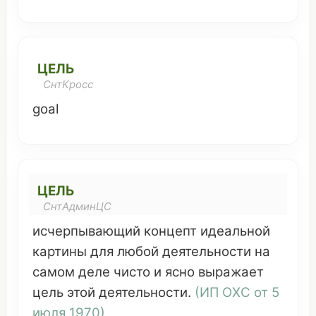
ЦЕЛЬ
СнтКросс
goal
ЦЕЛЬ
СнтАдминЦС
исчерпывающий
концепт
идеальной
картины
для
любой
деятельности
на
самом
деле
чисто
и
ясно
выражает
цель этой
деятельности
.
(
ИП ОХС
от 5
июля
1970)