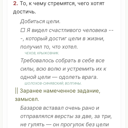
2.
То, к
чему
стремятся
, чего
хотят
достичь
.
Добиться
цели.
□ Я
видел
счастливого
человека
--
-,
который
достиг
цели в жизни,
получил
то,
что
хотел
.
ЧЕХОВ
,
КРЫЖОВНИК
.
Требовалось
собрать
в себе все
силы
, всю
волю
и
устремить
их к
одной цели —
одолеть
врага
.
ШОЛОХОВ-СИНЯВСКИЙ, ВОЛГИНЫ.
||
Заранее
намеченное
задание
,
замысел
.
Базаров
вставал
очень
рано
и
отправлялся
версты
за
две
, за три,
не
гулять
—
он
прогулок
без цели