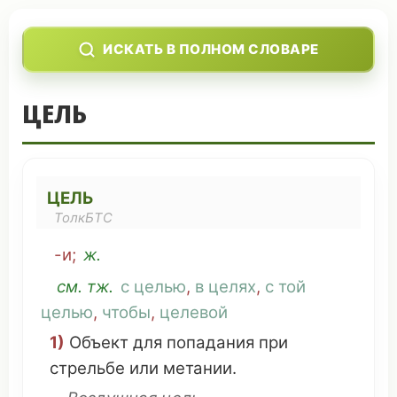
ИСКАТЬ В ПОЛНОМ СЛОВАРЕ
ЦЕЛЬ
ЦЕЛЬ
ТолкБТС
-и;
ж.
см
. тж.
с целью
,
в целях
,
с той
целью
,
чтобы
,
целевой
1)
Объект
для
попадания
при
стрельбе
или
метании
.