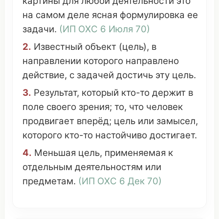
картины
для
любой
деятельности
это
на
самом
деле
ясная
формулировка
ее
задачи
.
(
ИП ОХС
6
Июля
70)
2.
Известный
объект
(цель), в
направлении
которого
направлено
действие
, с
задачей
достичь
эту цель.
3.
Результат
,
который
кто-то
держит
в
поле
своего
зрения
; то,
что
человек
продвигает
вперёд
; цель или
замысел
,
которого
кто-то
настойчиво
достигает
.
4.
Меньшая
цель,
применяемая
к
отдельным
деятельностям
или
предметам
.
(
ИП ОХС
6
Дек
70)