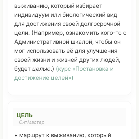
выживанию
,
который
избирает
индивидуум
или
биологический
вид
для
достижения
своей
долгосрочной
цели
. (
Например
,
ознакомить
кого-то с
Административной
шкалой
, чтобы
он
мог
использовать
её для
улучшения
своей
жизни и
жизней
других
людей
,
будет
целью
.)
(
курс
«
Постановка
и
достижение
целей
»)
ЦЕЛЬ
СнтМастер
•
маршрут
к
выживанию
,
который