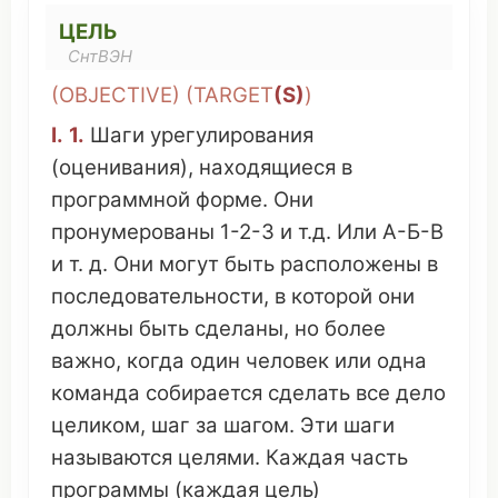
ЦЕЛЬ
СнтВЭН
(
OBJECTIVE
) (
TARGET
(S)
)
I.
1.
Шаги
урегулирования
(
оценивания
),
находящиеся
в
программной
форме
. Они
пронумерованы
1-2-3 и т.д. Или А-Б-В
и т. д. Они
могут
быть
расположены
в
последовательности
, в
которой
они
должны
быть
сделаны
, но более
важно
, когда один
человек
или
одна
команда
собирается
сделать
все
дело
целиком
,
шаг
за
шагом
. Эти шаги
называются
целями.
Каждая
часть
программы
(
каждая
цель)