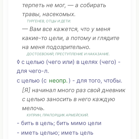
терпеть
не
мог
, — а
собирать
травы
,
насекомых
.
ТУРГЕНЕВ
, ОТЦЫ И
ДЕТИ
.
— Вам все
кажется
,
что
у меня
какие-то цели, а потому и
глядите
на меня
подозрительно
.
ДОСТОЕВСКИЙ
,
ПРЕСТУПЛЕНИЕ
И
НАКАЗАНИЕ
.
◊ с целью (чего или) в целях (чего) -
для чего-л.
с целью (с
неопр.
) - для того, чтобы.
[Я]
начинал
много раз
свой
дневник
с целью
заносить
в него
каждую
мелочь
.
КУПРИН,
ПРАПОРЩИК
АРМЕЙСКИЙ
.
-
бить
в цель;
бить
мимо
цели
-
иметь целью
;
иметь цель