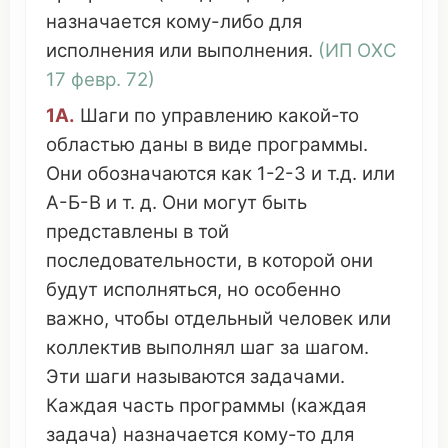
назначается
кому-
либо
для
исполнения
или
выполнения
.
(
ИП ОХС
17 февр. 72)
1А
.
Шаги по
управлению
какой-то
областью
даны
в
виде
программы
.
Они
обозначаются
как 1-2-3 и т.д. или
А-Б-В и т. д. Они
могут
быть
представлены
в той
последовательности
, в
которой
они
будут
исполняться
, но
особенно
важно
, чтобы
отдельный
человек
или
коллектив
выполнял
шаг
за
шагом
.
Эти шаги
называются
задачами
.
Каждая
часть
программы
(
каждая
задача
)
назначается
кому-то для