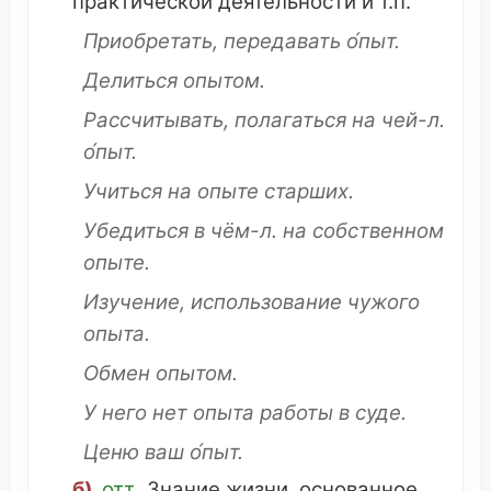
практической
деятельности
и т.п.
Приобретать
,
передавать
о́пыт.
Делиться
опытом.
Рассчитывать
,
полагаться
на
чей
-л.
о́пыт.
Учиться
на опыте
старших
.
Убедиться
в чём-л. на
собственном
опыте.
Изучение
,
использование
чужого
опыта.
Обмен
опытом.
У него нет опыта работы в
суде
.
Ценю
ваш
о́пыт.
б)
отт.
Знание
жизни,
основанное