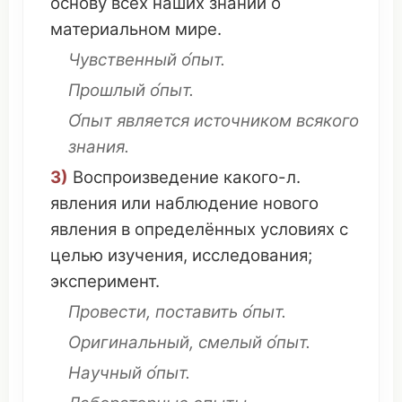
основу
всех
наших
знаний
о
материальном
мире
.
Чувственный о́пыт
.
Прошлый
о́пыт.
О́пыт
является
источником
всякого
знания
.
3)
Воспроизведение
какого-л.
явления
или
наблюдение
нового
явления
в
определённых
условиях
с
целью
изучения
,
исследования
;
эксперимент
.
Провести
,
поставить
о́пыт.
Оригинальный
,
смелый
о́пыт.
Научный
о́пыт.