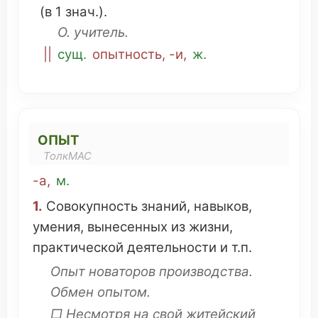
(в 1 знач.).
О.
учитель
.
||
сущ
.
опытность
, -и,
ж.
ОПЫТ
ТолкМАС
-а
,
м.
1.
Совокупность
знаний
,
навыков
,
умения
,
вынесенных
из жизни,
практической
деятельности
и т.п.
Опыт
новаторов
производства
.
Обмен
опытом.
□
Несмотря
на
свой
житейский