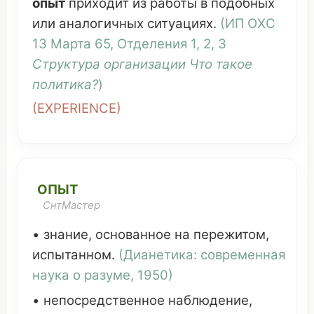
опыт
приходит
из работы в
подобных
или
аналогичных
ситуациях
.
(
ИП ОХС
13
Марта
65, Отделения 1, 2, 3
Структура
организации
Что
такое
политика
?
)
(
EXPERIENCE
)
ОПЫТ
СнтМастер
•
знание
,
основанное
на
пережитом
,
испытанном
.
(
Дианетика
:
современная
наука
о
разуме
, 1950)
•
непосредственное
наблюдение
,