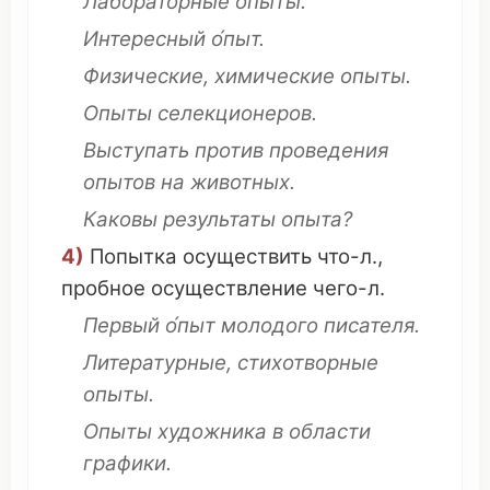
Лабораторные
опыты.
Интересный
о́пыт.
Физические,
химические
опыты.
Опыты
селекционеров
.
Выступать
против
проведения
опытов на
животных
.
Каковы
результаты
опыта?
4)
Попытка
осуществить
что
-л.,
пробное
осуществление
чего-л.
Первый
о́пыт
молодого
писателя
.
Литературные
,
стихотворные
опыты.
Опыты
художника
в области
графики
.