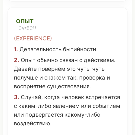
ОПЫТ
СнтВЭН
(
EXPERIENCE
)
1.
Делательность
бытийности
.
2.
Опыт
обычно
связан
с
действием
.
Давайте
повернём
это
чуть-чуть
получше
и
скажем
так:
проверка
и
восприятие
существования
.
3.
Случай
, когда
человек
встречается
с каким-
либо
явлением
или
событием
или
подвергается
какому-
либо
воздействию
.