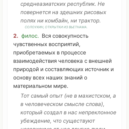
среднеазиатских
республик
. Не
повернется
на
здешних
рисовых
полях ни
комбайн
, ни
трактор
.
СОЛОУХИН,
ОТКРЫТКИ
ИЗ
ВЬЕТНАМА
.
2.
филос.
Вся
совокупность
чувственных
восприятий
,
приобретаемых
в
процессе
взаимодействия
человека
с
внешней
природой
и
составляющих
источник
и
основу
всех
наших
знаний
о
материальном
мире
.
Тот
самый
опыт (не в махистском, а
в
человеческом
смысле
слова),
который
создал
в нас
непреклонное
убеждение
,
что
существуют