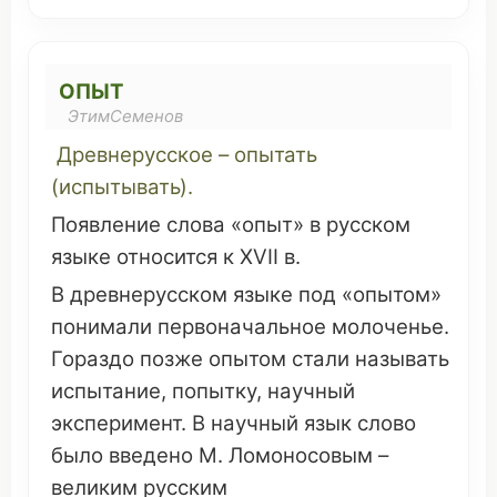
ОПЫТ
ЭтимСеменов
Древнерусское – опытать
(
испытывать
).
Появление
слова «опыт» в
русском
языке
относится
к XVII в.
В древнерусском
языке
под «опытом»
понимали
первоначальное
молоченье.
Гораздо
позже
опытом стали
называть
испытание
,
попытку
,
научный
эксперимент
. В
научный
язык
слово
было
введено
М. Ломоносовым –
великим
русским