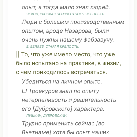
опыт, я тогда
мало
знал
людей
.
ЧЕХОВ
,
РАССКАЗ
НЕИЗВЕСТНОГО
ЧЕЛОВЕКА
.
Люди
с
большим
производственным
опытом,
вроде
Назарова, были
очень нужны
нашему
фабзавучу
.
В. БЕЛЯЕВ,
СТАРАЯ
КРЕПОСТЬ
.
|| То,
что
уже
имело место
,
что
уже
было
испытано
на
практике
, в жизни,
с чем
приходилось
встречаться
.
Убедиться
на
личном
опыте.
□ Троекуров знал по опыту
нетерпеливость
и
решительность
его [Дубровского]
характера
.
ПУШКИН, ДУБРОВСКИЙ.
Трудно
применить
сейчас [во
Вьетнаме
]
хотя
бы опыт
наших