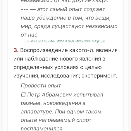
независимо
от нас другие
люди
,
--- — этот
самый
опыт
создает
наше
убеждение
в
том
,
что
вещи
,
мир
,
среда
существуют
независимо
от нас.
ЛЕНИН
,
МАТЕРИАЛИЗМ
И
ЭМПИРИОКРИТИЦИЗМ
.
3.
Воспроизведение
какого-л.
явления
или
наблюдение
нового
явления
в
определенных
условиях
с
целью
изучения
,
исследования
;
эксперимент
.
Провести
опыт.
□ Петр Абрамович
испытывал
разные.
нововведения
в
аппаратуре
. При одном таком
опыте
нагреваемый
спирт
воспламенился
.