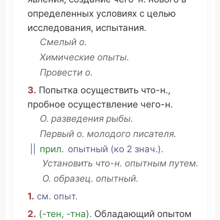
определенных
условиях
с
целью
исследования
,
испытания
.
Смелый
о.
Химические
опыты.
Провести
о.
3.
Попытка
осуществить
что
-н.,
пробное
осуществление
чего-н.
О.
разведения
рыбы
.
Первый
о.
молодого
писателя
.
||
прил.
опытный
(
ко
2 знач.).
Установить
что
-н.
опытным
путем
.
О.
образец
.
опытный
.
1.
см
. опыт.
2.
(-тен, -тна).
Обладающий
опытом