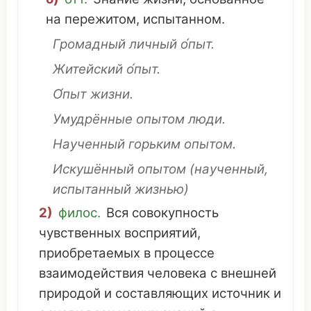
на
пережитом
,
испытанном
.
Громадный
личный
о́пыт.
Житейский
о́пыт.
О́пыт жизни.
Умудрённые
опытом
люди
.
Наученный
горьким
опытом.
Искушённый
опытом
(
наученный
,
испытанный
жизнью
)
2)
филос.
Вся
совокупность
чувственных
восприятий
,
приобретаемых
в
процессе
взаимодействия
человека
с
внешней
природой
и
составляющих
источник
и