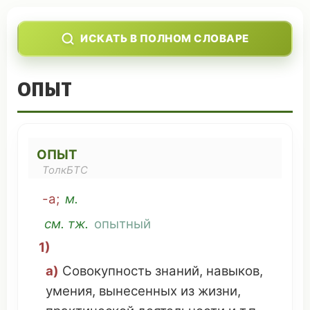
ИСКАТЬ В ПОЛНОМ СЛОВАРЕ
ОПЫТ
ОПЫТ
ТолкБТС
-а;
м.
см
. тж.
опытный
1)
а)
Совокупность
знаний
,
навыков
,
умения
,
вынесенных
из жизни,