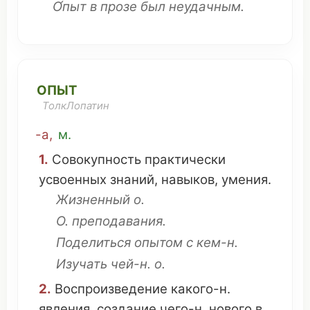
О́пыт в
прозе
был
неудачным
.
ОПЫТ
ТолкЛопатин
-а,
м.
1.
Совокупность
практически
усвоенных
знаний
,
навыков
,
умения
.
Жизненный
о.
О.
преподавания
.
Поделиться
опытом с кем-н.
Изучать
чей
-н. о.
2.
Воспроизведение
какого-н.
явления
,
создание
чего-н.
нового
в