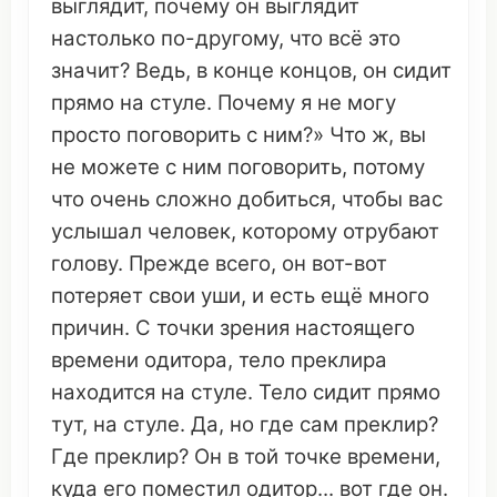
выглядит
,
почему
он
выглядит
настолько
по-другому,
что
всё
это
значит
? Ведь, в
конце
концов,
он
сидит
прямо
на
стуле
.
Почему
я не могу
просто
поговорить
с ним?»
Что
ж, вы
не
можете
с ним
поговорить
, потому
что
очень
сложно
добиться
, чтобы вас
услышал
человек
,
которому
отрубают
голову.
Прежде
всего,
он
вот-вот
потеряет
свои
уши
, и есть ещё много
причин
. С точки
зрения
настоящего
времени
одитора
,
тело
преклира
находится на
стуле
.
Тело
сидит
прямо
тут, на
стуле
. Да, но где сам
преклир
?
Где
преклир
?
Он
в той
точке
времени
,
куда его
поместил
одитор
... вот где
он
.