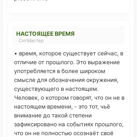
НАСТОЯЩЕЕ ВРЕМЯ
СнтМастер
•
время
,
которое
существует
сейчас, в
отличие
от
прошлого
.
Это
выражение
употребляется
в более
широком
смысле
для
обозначения
окружения
,
существующего
в настоящем.
Человек
, о
котором
говорят,
что
он
не в
настоящем
времени
, -
это
тот,
чьё
внимание
до такой степени
зафиксировано
на
событиях
прошлого
,
что
он
не
полностью
осознаёт
своё