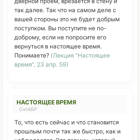
дверной
проём
,
врезается
в
стену
и
так
далее
. Так
что
на
самом
деле
с
вашей
стороны
это
не будет
добрым
поступком
. Вы
поступите
не по-
доброму
, если не
попросите
его
вернуться
в настоящее
время
.
Понимаете
?
(
Лекция
"Настоящее
время
", 23 апр. 59)
НАСТОЯЩЕЕ ВРЕМЯ
СнтАБР
То,
что
есть сейчас и
что
становится
прошлым
почти так же
быстро
, как и