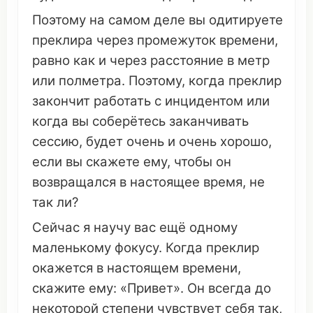
Поэтому
на
самом
деле
вы
одитируете
преклира
через
промежуток
времени
,
равно
как и через
расстояние
в
метр
или полметра.
Поэтому
, когда
преклир
закончит
работать
с
инцидентом
или
когда вы
соберётесь
заканчивать
сессию
, будет
очень
и
очень
хорошо,
если вы
скажете
ему, чтобы
он
возвращался
в настоящее
время
, не
так ли?
Сейчас я
научу
вас ещё одному
маленькому
фокусу
. Когда
преклир
окажется
в настоящем
времени
,
скажите ему: «
Привет
».
Он
всегда до
некоторой
степени
чувствует
себя так,