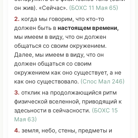
он
жив). «Сейчас».
(
БОХС
11
Мая
65)
2.
когда мы
говорим
,
что
кто-то
должен
быть в
настоящем
времени
,
мы
имеем
в
виду
,
что
он
должен
общаться
со своим
окружением
.
Далее
, мы
имеем
в
виду
,
что
он
должен
общаться
со своим
окружением
как
оно
существует
, а не
как
оно
существовало
.
(Спос
Мал
246)
3.
отклик
на
продолжающийся
ритм
физической вселенной
,
приводящий
к
здесьности в сейчасности.
(
БОХС
15
Мая
63)
4.
земля
,
небо
,
стены
,
предметы
и