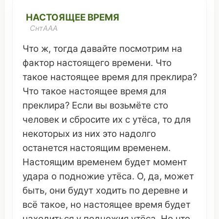
НАСТОЯЩЕЕ ВРЕМЯ
СнтAAA
Что
ж, тогда давайте
посмотрим
на
фактор
настоящего
времени
.
Что
такое
настоящее
время
для
преклира
?
Что
такое
настоящее
время
для
преклира
? Если вы
возьмёте
сто
человек
и
сбросите
их с
утёса
, то для
некоторых
из них
это
надолго
останется настоящим
временем
.
Настоящим
временем
будет
момент
удара
о
подножие
утёса
. О, да, может
быть, они
будут
ходить
по
деревне
и
всё
такое
, но настоящее
время
будет
находиться
у
подножия
утёса
. Но
что