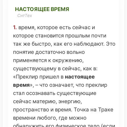
НАСТОЯЩЕЕ ВРЕМЯ
СнтТех
1.
время
,
которое
есть сейчас и
которое
становится
прошлым
почти
так же
быстро
, как его
наблюдают
.
Это
понятие
достаточно
вольно
применяется
к
окружению
,
существующему
в сейчас, как в:
«
Преклир
пришел
в
настоящее
время
», –
что
означает
,
что
преклир
стал
осознавать
существующие
сейчас
материю
,
энергию
,
пространство
и
время
.
Точка
на
Траке
времени
любого
, где можно
обнаружить
его физическое
тело
(если