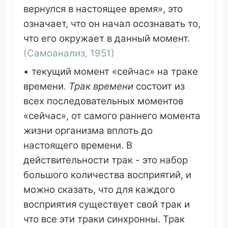
вернулся
в настоящее
время
»,
это
означает
,
что
он
начал
осознавать
то,
что
его
окружает
в
данный
момент
.
(
Самоанализ
, 1951)
•
текущий
момент
«сейчас» на
траке
времени
.
Трак времени
состоит
из
всех
последовательных
моментов
«сейчас», от
самого раннего
момента
жизни
организма
вплоть
до
настоящего
времени
. В
действительности
трак
-
это
набор
большого
количества
восприятий
, и
можно
сказать
,
что
для
каждого
восприятия
существует
свой
трак
и
что
все эти
траки
синхронны
.
Трак