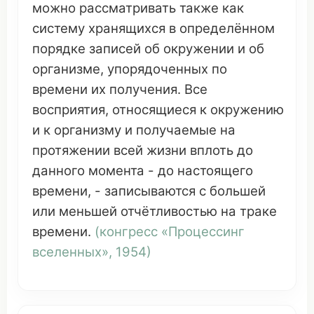
можно
рассматривать
также
как
систему
хранящихся
в
определённом
порядке
записей
об
окружении
и об
организме
,
упорядоченных
по
времени
их
получения
. Все
восприятия
,
относящиеся
к
окружению
и к
организму
и
получаемые
на
протяжении
всей жизни
вплоть
до
данного
момента
- до настоящего
времени
, -
записываются
с большей
или
меньшей
отчётливостью
на
траке
времени
.
(
конгресс
«
Процессинг
вселенных
», 1954)