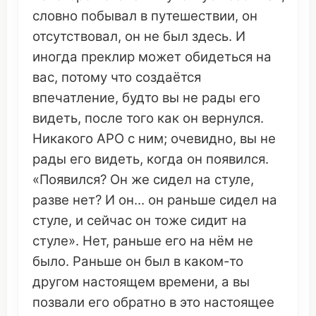
словно
побывал
в
путешествии
,
он
отсутствовал
,
он
не был здесь. И
иногда
преклир
может
обидеться
на
вас, потому
что
создаётся
впечатление
, будто вы не
рады
его
видеть
, после того как
он
вернулся
.
Никакого
АРО
с ним;
очевидно
, вы не
рады
его
видеть
, когда
он
появился
.
«
Появился
?
Он
же
сидел
на
стуле
,
разве нет? И
он
...
он
раньше
сидел
на
стуле
, и сейчас
он
тоже сидит на
стуле
». Нет,
раньше
его на
нём
не
было.
Раньше
он
был в каком-то
другом настоящем
времени
, а вы
позвали его
обратно
в
это
настоящее