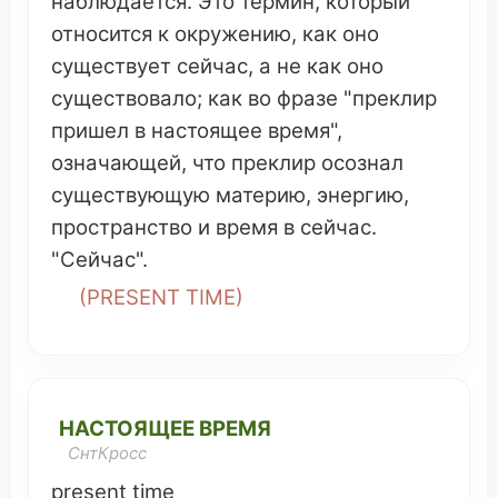
наблюдается
.
Это
термин
,
который
относится
к
окружению
, как
оно
существует
сейчас, а не как
оно
существовало
; как во
фразе
"
преклир
пришел
в настоящее
время
",
означающей
,
что
преклир
осознал
существующую
материю
,
энергию
,
пространство
и
время
в сейчас.
"Сейчас".
(
PRESENT TIME
)
НАСТОЯЩЕЕ ВРЕМЯ
СнтКросс
present time