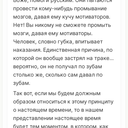
Боже
,
помоги
русским
. Они
пытаются
провести
кому-нибудь
промывание
мозгов
,
давая
ему
кучу
мотиваторов
.
Нет! Вы
никому
не
сможете
промыть
мозги
,
давая
ему
мотиваторы
.
Человек
,
словно
губка
,
впитывает
наказания
. Единственная
причина
, по
которой
он
вообще
застрял на
траке
...
вероятно
,
он
не
получал
по
зубам
столько
же,
сколько
сам
давал
по
зубам
.
Так вот, если мы будем
должным
образом
относиться
к этому
принципу
о настоящем
времени
, то в
нашем
представлении
настоящее
время
будет тем
моментом
, в
котором
, как