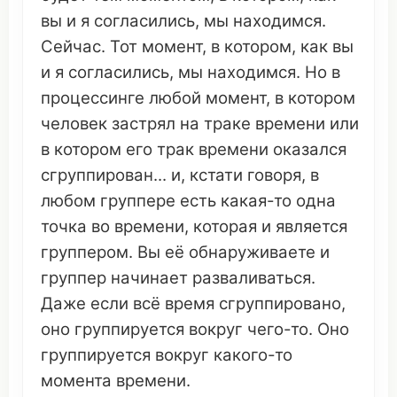
вы и я
согласились
, мы
находимся
.
Сейчас. Тот
момент
, в
котором
, как вы
и я
согласились
, мы
находимся
. Но в
процессинге
любой
момент
, в
котором
человек
застрял на
траке времени
или
в
котором
его
трак времени
оказался
сгруппирован
... и,
кстати говоря
, в
любом
группере
есть какая-то
одна
точка
во
времени
,
которая
и
является
группером
. Вы её
обнаруживаете
и
группер
начинает
разваливаться
.
Даже если
всё время
сгруппировано
,
оно
группируется
вокруг
чего-то.
Оно
группируется
вокруг
какого-то
момента
времени
.