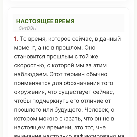
НАСТОЯЩЕЕ ВРЕМЯ
СнтВЭН
1.
То
время
,
которое
сейчас, в
данный
момент
, а не в
прошлом
.
Оно
становится
прошлым
с той же
скоростью
, с
которой
мы за этим
наблюдаем
. Этот
термин
обычно
применяется
для
обозначения
того
окружения
,
что
существует
сейчас,
чтобы
подчеркнуть
его
отличие
от
прошлого
или
будущего
.
Человек
, о
котором
можно
сказать
,
что
он
не в
настоящем
времени
,
это
тот,
чье
внимание
настолько
зафиксировано
на