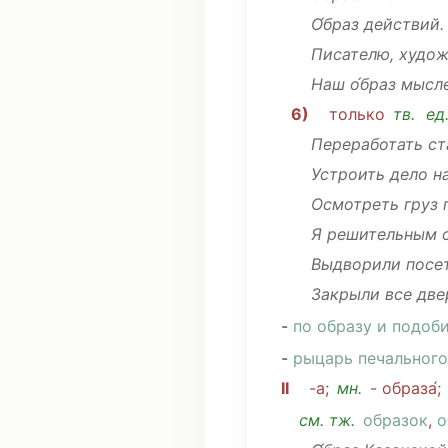
О́браз
действий
.
Писателю
,
худож
Наш
о́браз мысл
6)
только
тв.
ед
Переработать
ст
Устроить
дело
н
Осмотреть
груз
Я
решительным
Выдворили
посе
Закрыли
все две
-
по образу и
подоб
-
рыцарь печального
II
-а;
мн
.
- образа́;
см
. тж.
образок
,
о