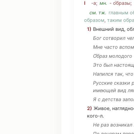
I
-а;
мн
.
- о́бразы;
см
. тж.
главным о
образом
,
таким обр
1)
Внешний
вид
,
об
Бог
сотворил
че
Мне
часто
вспом
О́браз
молодого
Это
был
настоя
Напился
так,
что
Русские
сказки
имеющей вид
ля
Я с
детства
запо
2)
Живое
,
наглядно
кого-л.
Не раз
возникал
По
вечерам
пере