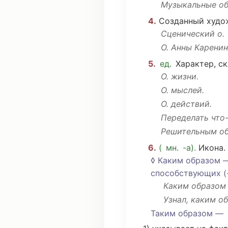
Музыкальные о
4.
Созданный
худо
Сценический
о.
О. Анны Каренин
5.
ед.
Характер
,
ск
О. жизни.
О.
мыслей
.
О.
действий
.
Переделать
что
Решительным
об
6.
(
мн
.
-а).
Икона
.
◊ Каким образом
способствующих
(
Каким образом
Узнал
, каким 
Таким образом
—