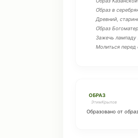
О́браз
Казанской
О́браз в
серебря
Древний
,
старин
О́браз
Богомате
Зажечь
лампаду
Молиться
перед 
ОБРАЗ
ЭтимКрылов
Образовано
от
обра