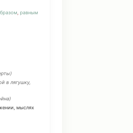
образом
,
равным
ерты
)
ой
в
лягушку
,
ойна
)
жении
,
мыслях