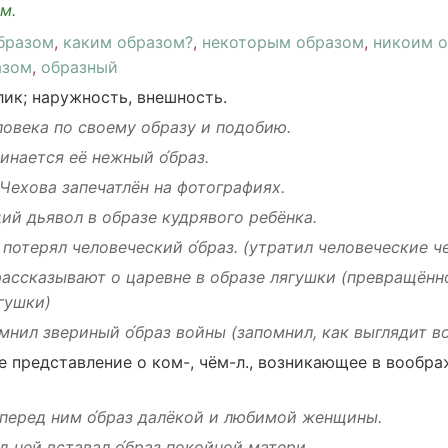
м.
бразом
,
каким образом?
,
некоторым образом
,
никоим 
азом
,
образный
лик
;
наружность
,
внешность
.
ловека
по
своему
образу и
подобию
.
инается
её
нежный
о́браз.
Чехова
запечатлён
на
фотографиях
.
щий
дьявол
в образе
кудрявого
ребёнка
.
потерял
человеческий
о́браз.
(
утратил
человеческие
ч
рассказывают
о
царевне
в образе
лягушки
(
превращённ
гушки
)
мнил
звериный
о́браз войны
(
запомнил
, как
выглядит
в
е
представление
о
ком
-, чём-л.,
возникающее
в
вообра
перед ним о́браз
далёкой
и
любимой
женщины
.
д ней
вставал
о́браз
покойной
матери
.