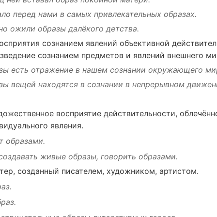
ало
перед
нами
в
самых
привлекательных
образах.
но
ожили
образы
далёкого
детства
.
осприятия
сознанием
явлений
объективной
действител
зведение
сознанием
предметов
и
явлений
внешнего
ми
зы есть
отражение
в
нашем
сознании
окружающего
ми
азы
вещей
находятся
в
сознании
в
непрерывном
движен
дожественное
восприятие
действительности
,
облечённ
видуального
явления
.
т
образами.
создавать
живые образы,
говорить
образами.
тер
,
созданный
писателем
,
художником
,
артистом
.
раз.
браз.