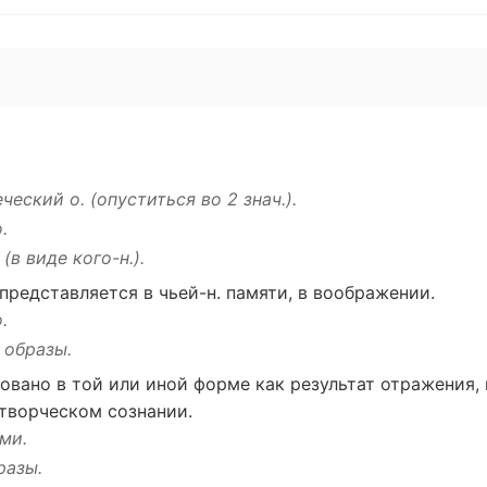
еческий
о. (
опуститься
во 2 знач.).
о.
 (в
виде
кого-н.).
представляется
в
чьей
-н.
памяти
, в
воображении
.
.
образы.
овано
в той или
иной
форме
как
результат
отражения
,
творческом
сознании
.
ми.
разы.