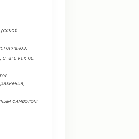
русской
огопланов
.
,
стать
как бы
тов
равнения,
нным
символом