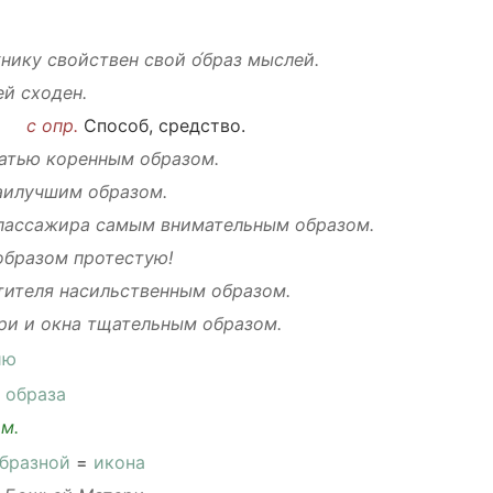
нику
свойствен
свой
о́браз мыслей
.
ей
сходен
.
.
с опр.
Способ
,
средство
.
атью
коренным
образом.
аилучшим
образом.
пассажира
самым
внимательным
образом.
образом
протестую
!
тителя
насильственным
образом.
ри и
окна
тщательным
образом.
ию
 образа
м.
бразной
=
икона