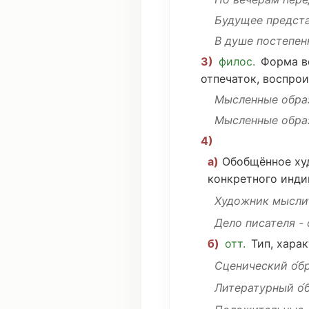
Будущее
предст
В
душе
постепен
3)
филос.
Форма
в
отпечаток
,
воспрои
Мысленные
обра
Мысленные
обр
4)
а)
Обобщённое
ху
конкретного
инди
Художник
мысли
Дело
писателя
-
б)
отт.
Тип
,
харак
Сценический
о́б
Литературный
о́