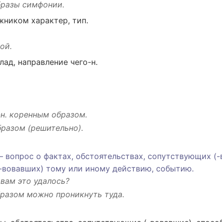
бразы
симфонии
.
жником
характер
,
тип
.
ой.
лад
,
направление
чего-н.
-н.
коренным
образом.
разом (
решительно
).
 —
вопрос
о
фактах
,
обстоятельствах
,
сопутствующих
(-
-вовавших) тому или
иному
действию
,
событию
.
 вам
это
удалось
?
образом можно
проникнуть
туда
.