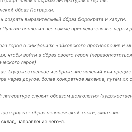
 отрицательные образы
литературных
героев
.
нский
о́браз Петрарки.
сь
создать
выразительный
о́браз
бюрократа
и
хапуги
.
ны Пушкин
воплотил
все
самые
привлекательные
черты
браз
героя
в
симфониях
Чайковского
противоречив
и
мн
мя
, чтобы
войти
в о́браз своего
героя
(
перевоплотиться
ического
героя
)
раз.
(
художественное
изображение
явлений
или
предме
ира
через другое, более
конкретное
явление
,
путём
их с
й
литературе
служит
образом
долголетия
(
художестве
Пастернака
- о́браз
человеческой
тоски
,
смятения
.
,
склад
,
направление
чего-л.