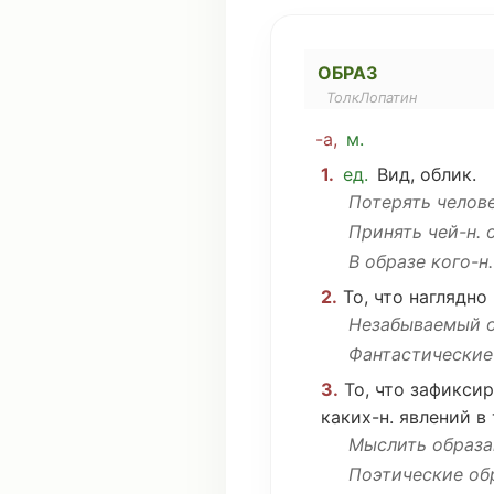
ОБРАЗ
ТолкЛопатин
-а,
м.
1.
ед.
Вид
,
облик
.
Потерять
челов
Принять
чей
-н. 
В образе кого-н.
2.
То,
что
наглядно
Незабываемый
о
Фантастические
3.
То,
что
зафиксир
каких-н.
явлений
в
Мыслить
образа
Поэтические
об