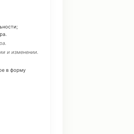
ьности
;
ра
.
ра
.
ии
и
изменении
.
ое
в
форму