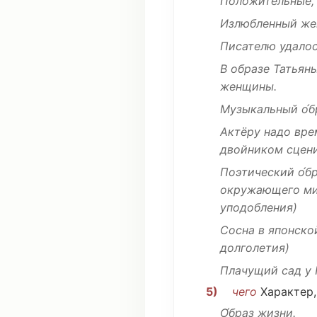
Положительные,
Излюбленный
же
Писателю
удало
В образе Татья
женщины
.
Музыкальный
о́
Актёру
надо
вре
двойником
сцен
Поэтический
о́б
окружающего
м
уподобления
)
Сосна
в
японско
долголетия
)
Плачущий
сад
у
5)
чего
Характер
О́браз жизни.