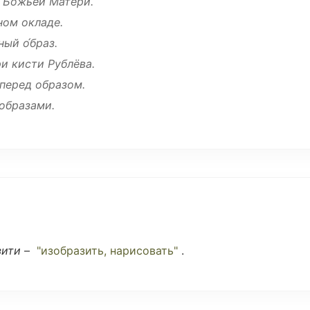
Божьей
Матери
.
ном
окладе
.
ный
о́браз.
ри
кисти
Рублёва.
перед образом.
образами.
зити
–
"
изобразить
,
нарисовать
"
.