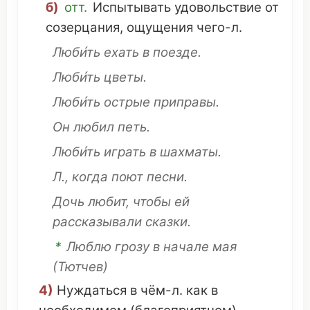
б)
отт.
Испытывать
удовольствие
от
созерцания
,
ощущения
чего-л.
Люби́ть
ехать
в
поезде
.
Люби́ть цветы.
Люби́ть
острые
приправы
.
Он
любил
петь
.
Люби́ть
играть
в
шахматы
.
Л., когда
поют
песни
.
Дочь
любит, чтобы ей
рассказывали
сказки.
*
Люблю
грозу
в
начале
мая
(
Тютчев
)
4)
Нуждаться
в чём-л. как в