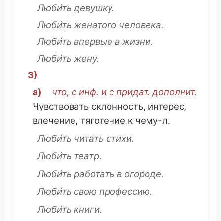
Люби́ть
девушку
.
Люби́ть
женатого
человека
.
Люби́ть
впервые
в жизни.
Люби́ть
жену
.
3)
а)
что
, с инф. и с придат.
дополнит
.
Чувствовать
склонность
,
интерес
,
влечение
,
тяготение
к
чему
-л.
Люби́ть
читать
стихи
.
Люби́ть
театр
.
Люби́ть
работать
в
огороде
.
Люби́ть свою
профессию
.
Люби́ть книги.