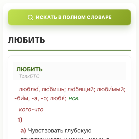
ИСКАТЬ В ПОЛНОМ СЛОВАРЕ
ЛЮБИТЬ
ЛЮБИТЬ
ТолкБТС
люблю́, лю́бишь;
лю́бящий
;
люби́мый
;
-би́м, -а, -о; любя́;
нсв.
кого-
что
1)
а)
Чувствовать
глубокую