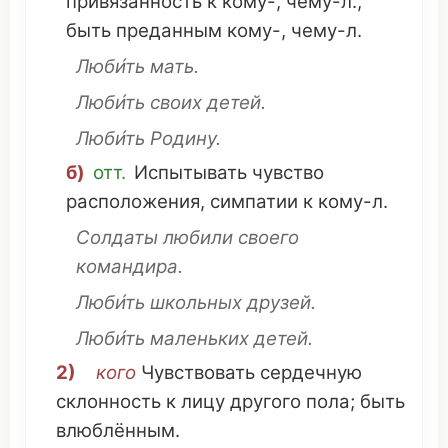
привязанность
к кому-,
чему
-л.,
быть
преданным
кому-,
чему
-л.
Люби́ть
мать
.
Люби́ть своих
детей
.
Люби́ть
Родину
.
б)
отт.
Испытывать
чувство
расположения
,
симпатии
к кому-л.
Солдаты
любили своего
командира
.
Люби́ть
школьных
друзей
.
Люби́ть
маленьких
детей
.
2)
кого
Чувствовать
сердечную
склонность
к
лицу
другого
пола
; быть
влюблённым
.