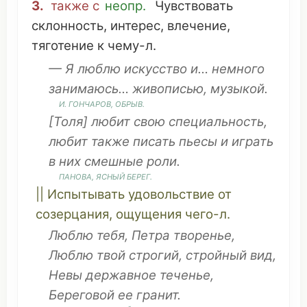
3.
также
с
неопр.
Чувствовать
склонность
,
интерес
,
влечение
,
тяготение
к
чему
-л.
— Я люблю
искусство
и…
немного
занимаюсь
…
живописью
,
музыкой
.
И.
ГОНЧАРОВ
,
ОБРЫВ
.
[
Толя
] любит свою
специальность
,
любит
также
писать
пьесы
и
играть
в них
смешные
роли
.
ПАНОВА,
ЯСНЫЙ
БЕРЕГ
.
||
Испытывать
удовольствие
от
созерцания
,
ощущения
чего-л.
Люблю тебя, Петра
творенье
,
Люблю
твой
строгий
,
стройный
вид
,
Невы
державное
теченье
,
Береговой
ее
гранит
.