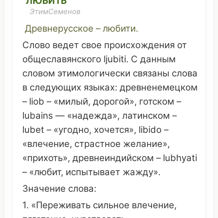
ЛЮБИТЬ
ЭтимСеменов
Древнерусское – любити.
Слово
ведет
свое
происхождения
от
общеславянского
ljubiti. С
данным
словом
этимологически
связаны
слова
в
следующих
языках
: древненемецком
– liob – «
милый
,
дорогой
»,
готском
–
lubains — «
надежда
»,
латинском
–
lubet – «
угодно
,
хочется
», libido –
«
влечение
,
страстное
желание
»,
«
прихоть
», древнеиндийском – lubhyati
– «любит,
испытывает
жажду
».
Значение
слова:
1. «
Переживать
сильное
влечение
,