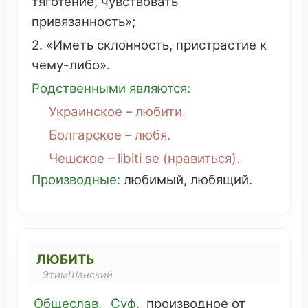
тяготение
,
чувствовать
привязанность
»;
2. «
Иметь
склонность
,
пристрастие
к
чему
-
либо
».
Родственными
являются
:
Украинское
– любити.
Болгарское
– любя.
Чешское – libiti se (
нравиться
).
Производные
:
любимый
,
любящий
.
ЛЮБИТЬ
ЭтимШанский
Общеслав.
Суф.
производное
от