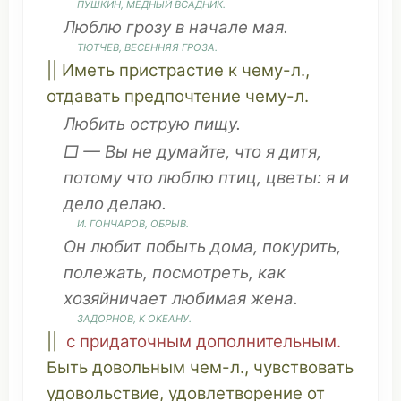
ПУШКИН,
МЕДНЫЙ
ВСАДНИК
.
Люблю
грозу
в
начале
мая
.
ТЮТЧЕВ
,
ВЕСЕННЯЯ
ГРОЗА
.
||
Иметь
пристрастие
к
чему
-л.,
отдавать
предпочтение
чему
-л.
Любить
острую
пищу
.
□ — Вы не
думайте
,
что
я
дитя
,
потому
что
люблю
птиц
, цветы: я и
дело делаю
.
И.
ГОНЧАРОВ
,
ОБРЫВ
.
Он
любит
побыть
дома
,
покурить
,
полежать
,
посмотреть
, как
хозяйничает
любимая
жена
.
ЗАДОРНОВ, К
ОКЕАНУ
.
||
с
придаточным
дополнительным
.
Быть
довольным
чем-л.,
чувствовать
удовольствие
,
удовлетворение
от