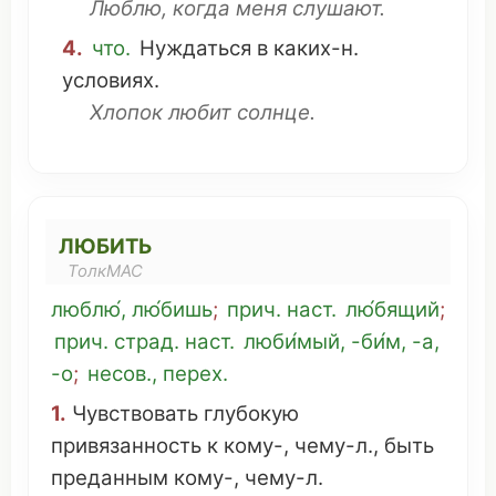
Люблю, когда меня
слушают
.
4.
что
.
Нуждаться
в каких-н.
условиях
.
Хлопок
любит
солнце
.
ЛЮБИТЬ
ТолкМАС
люблю́, лю́бишь
;
прич.
наст
.
лю́бящий
;
прич.
страд
.
наст
.
люби́мый
, -би́м, -а,
-о
;
несов., перех.
1.
Чувствовать
глубокую
привязанность
к кому-,
чему
-л., быть
преданным
кому-,
чему
-л.