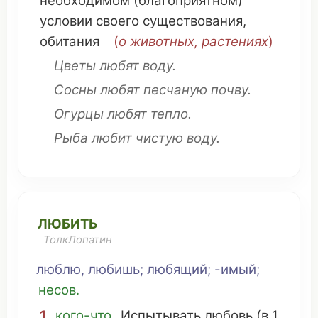
необходимом
(
благоприятном
)
условии
своего
существования
,
обитания
(
о
животных
,
растениях
)
Цветы любят
воду
.
Сосны
любят
песчаную
почву
.
Огурцы
любят
тепло
.
Рыба
любит
чистую воду
.
ЛЮБИТЬ
ТолкЛопатин
люблю, любишь;
любящий
; -имый;
несов.
1.
кого-
что
.
Испытывать
любовь
(в 1