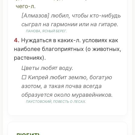
чего-л.
[
Алмазов
] любил, чтобы кто-нибудь
сыграл
на
гармонии
или на
гитаре
.
ПАНОВА,
ЯСНЫЙ
БЕРЕГ
.
4.
Нуждаться
в каких-л.
условиях
как
наиболее
благоприятных
(о
животных
,
растениях
).
Цветы любят
воду
.
□
Кипрей
любит
землю
,
богатую
азотом
, а такая
почва
всегда
образуется
около
муравейников
.
ПАУСТОВСКИЙ,
ПОВЕСТЬ
О
ЛЕСАХ
.