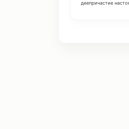
деепричастие
насто