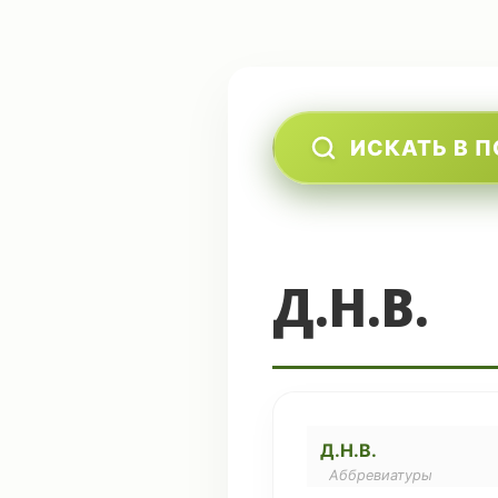
ИСКАТЬ В 
Д.Н.В.
Д.Н.В.
Аббревиатуры