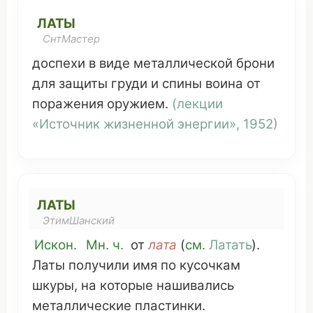
ЛАТЫ
СнтМастер
доспехи
в
виде
металлической
брони
для
защиты
груди
и
спины
воина
от
поражения
оружием
.
(лекции
«
Источник
жизненной энергии
», 1952)
ЛАТЫ
ЭтимШанский
Искон.
Мн
. ч.
от
лата
(
см
.
Латать
).
Латы
получили
имя
по
кусочкам
шкуры
, на
которые
нашивались
металлические
пластинки
.