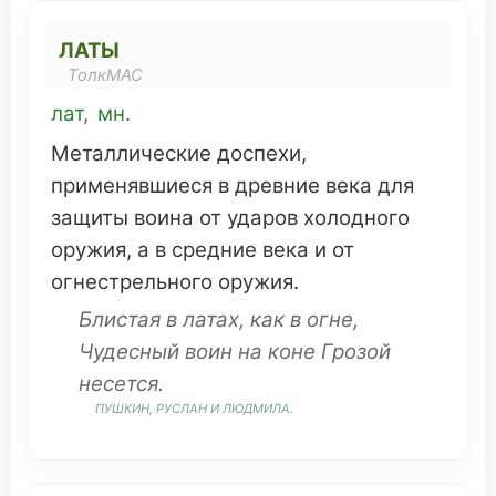
ЛАТЫ
ТолкМАС
лат
,
мн
.
Металлические
доспехи
,
применявшиеся
в
древние
века
для
защиты
воина
от
ударов
холодного
оружия
, а в
средние века
и от
огнестрельного
оружия
.
Блистая
в латах, как в
огне
,
Чудесный
воин
на
коне
Грозой
несется
.
ПУШКИН, РУСЛАН И ЛЮДМИЛА.