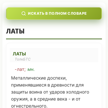
ИСКАТЬ В ПОЛНОМ СЛОВАРЕ
ЛАТЫ
ЛАТЫ
ТолкБТС
-лат;
мн
.
Металлические
доспехи
,
применявшиеся
в
древности
для
защиты
воина
от
ударов
холодного
оружия
, а в
средние века
- и от
огнестрельного
.