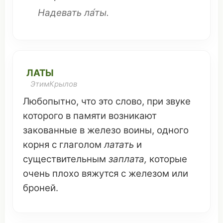
Надевать
ла́ты.
ЛАТЫ
ЭтимКрылов
Любопытно
,
что это
слово
, при
звуке
которого
в
памяти
возникают
закованные
в
железо
воины
, одного
корня
с
глаголом
латать
и
существительным
заплата
,
которые
очень
плохо
вяжутся
с
железом
или
броней
.