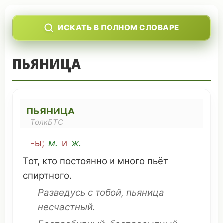
ИСКАТЬ В ПОЛНОМ СЛОВАРЕ
ПЬЯНИЦА
ПЬЯНИЦА
ТолкБТС
-ы;
м.
и
ж.
Тот, кто
постоянно
и много
пьёт
спиртного
.
Разведусь
с
тобой
, пьяница
несчастный
.