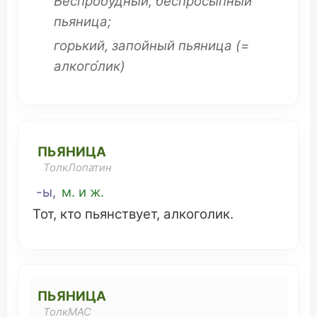
Беспробудный
,
беспросыпный
пьяница;
горький
,
запойный
пьяница
(=
алкого́лик
)
ПЬЯНИЦА
ТолкЛопатин
-ы,
м. и ж.
Тот, кто
пьянствует
,
алкоголик
.
ПЬЯНИЦА
ТолкМАС