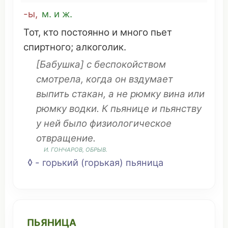
-ы
,
м. и ж.
Тот, кто
постоянно
и много
пьет
спиртного
;
алкоголик
.
[
Бабушка
] с
беспокойством
смотрела
, когда
он
вздумает
выпить
стакан
, а не
рюмку
вина
или
рюмку
водки
. К пьянице и
пьянству
у ней было
физиологическое
отвращение
.
И.
ГОНЧАРОВ
,
ОБРЫВ
.
◊ -
горький
(
горькая
) пьяница
ПЬЯНИЦА