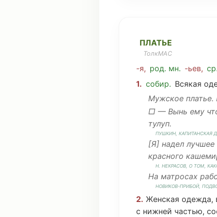
ПЛАТЬЕ
ТолкМАС
-я
,
род
.
мн
.
-ьев
,
ср
1.
собир.
Всякая
од
Мужское
платье.
□ — Вынь ему
чт
тулуп
.
ПУШКИН,
КАПИТАНСКАЯ
Д
[Я]
надел
лучшее
красного
кашеми
Н. НЕКРАСОВ, О
ТОМ
,
КАК
На
матросах
раб
НОВИКОВ
-
ПРИБОЙ
,
ПОДВ
2.
Женская
одежда
,
с
нижней
частью
,
со