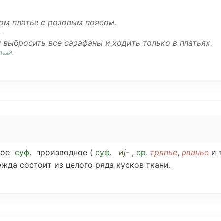
лом
платье с
розовым
поясом
.
А
.
л
выбросить
все
сарафаны
и
ходить
только в платьях.
ЕНЫЙ
.
ное
суф.
производное
(
суф.
иj-
,
ср
.
тряпье
,
рванье
и т
ежда
состоит
из
целого
ряда
кусков
ткани
.