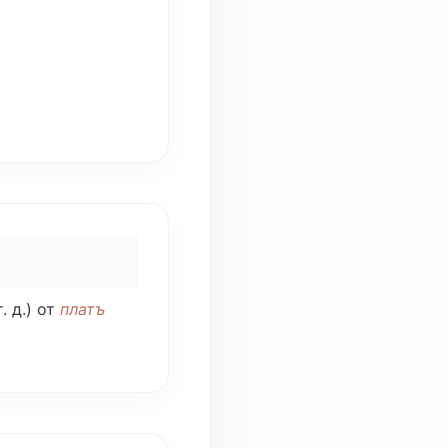
. д.) от
платъ