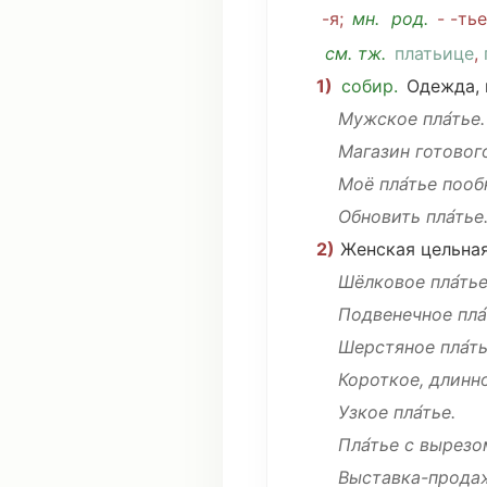
-я;
мн
.
род
.
- -ть
см
. тж.
платьице
,
1)
собир.
Одежда
,
Мужское
пла́тье.
Магазин
готовог
Моё
пла́тье
пооб
Обновить
пла́тье
2)
Женская
цельна
Шёлковое
пла́тье
Подвенечное
пла́
Шерстяное
пла́ть
Короткое, длинно
Узкое пла́тье.
Пла́тье с
вырезо
Выставка
-
прода