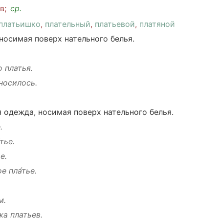
ев;
ср
.
платьишко
,
плательный
,
платьевой
,
платяной
носимая
поверх
нательного
белья
.
о
платья.
носилось
.
.
я
одежда
,
носимая
поверх
нательного
белья
.
.
тье.
е.
е пла́тье.
м
.
жа
платьев.