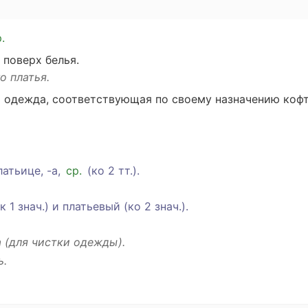
р
.
поверх
белья
.
го
платья.
я
одежда
,
соответствующая
по
своему
назначению
коф
латьице
, -а,
ср
.
(
ко
2
тт
.).
к 1 знач.) и платьевый (
ко
2 знач.).
а
(для
чистки
одежды).
ь
.