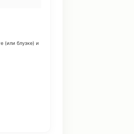
те
(или
блузке
) и