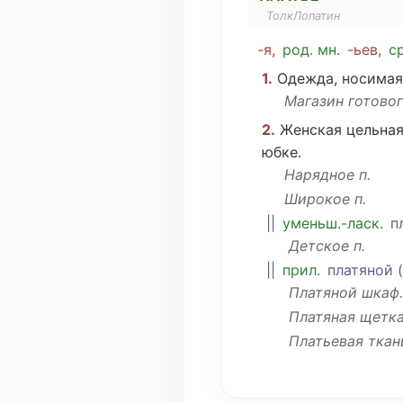
ТолкЛопатин
-я,
род
.
мн
.
-ьев,
с
1.
Одежда
,
носимая
Магазин
готово
2.
Женская
цельна
юбке
.
Нарядное
п.
Широкое
п.
||
уменьш.-
ласк
.
п
Детское п.
||
прил.
платяной
(
Платяной
шкаф
.
Платяная
щетк
Платьевая
ткан