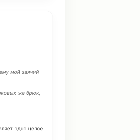
 ему мой
заячий
аковых
же
брюк
,
вляет
одно
целое