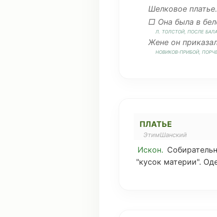
Шелковое
платье.
□ Она была в
бе
Л.
ТОЛСТОЙ
, ПОСЛЕ
БАЛ
Жене
он
приказа
НОВИКОВ
-
ПРИБОЙ
,
ПОРЧ
ПЛАТЬЕ
ЭтимШанский
Искон.
Собиратель
"
кусок
материи
".
Од