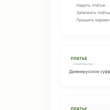
Надеть
пла́тье.
Запачкать
пла́тье
Пришить
карман
ПЛАТЬЕ
ЭтимКрылов
Древнерусское
суфф
ПЛАТЬЕ