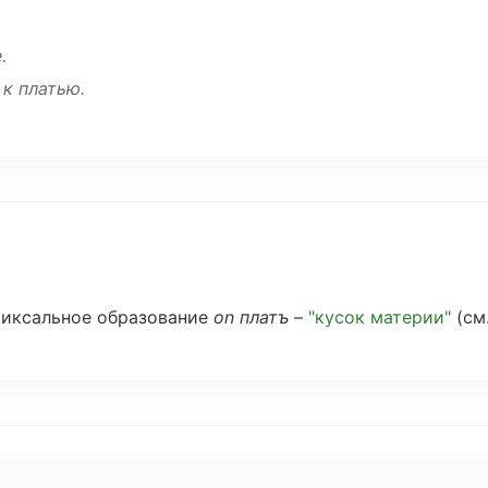
.
к платью.
иксальное
образование
on платъ
–
"
кусок
материи
"
(
см