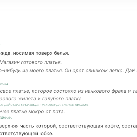
.
ежда
,
носимая
поверх
белья
.
Магазин
готового
платья.
о
-нибудь из моего платья.
Он
одет
слишком
легко
. Дай
ОЧКА
.
свое
платье,
которое
состояло
из
нанкового
фрака
и
т
рового
жилета
и
голубого
платка
.
ОЕ
ДЕЙСТВИЕ
ПРОИЗВОДЯТ
РЕКОМЕНДАТЕЛЬНЫЕ ПИСЬМА
.
очее
платье
мокро
от
пота
.
ОДНИКИ
.
 верхняя
часть
которой
,
соответствующая
кофте
,
соста
ответствующей
юбке
.