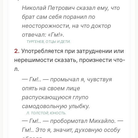
Николай Петрович
сказал
ему,
что
брат
сам себя
поранил
по
неосторожности
, на
что
доктор
отвечал
: «Гм!».
ТУРГЕНЕВ
, ОТЦЫ И
ДЕТИ
.
2.
Употребляется
при
затруднении
или
нерешимости
сказать
,
произнести
что
-
л.
— Гм!.. —
промычал
я,
чувствуя
опять на
своем
лице
распускающуюся
глупо
самодовольную
улыбку
.
Л.
ТОЛСТОЙ
,
ЮНОСТЬ
.
— Гм!.. —
пробормотал
Михайло. —
Гм!..
Это
я,
значит
,
духовную
особу