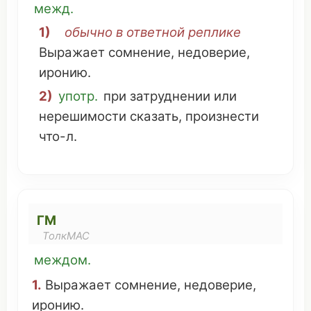
межд.
1)
обычно
в
ответной
реплике
Выражает
сомнение
,
недоверие
,
иронию
.
2)
употр.
при
затруднении
или
нерешимости
сказать
,
произнести
что
-л.
ГМ
ТолкМАС
междом.
1.
Выражает
сомнение
,
недоверие
,
иронию
.