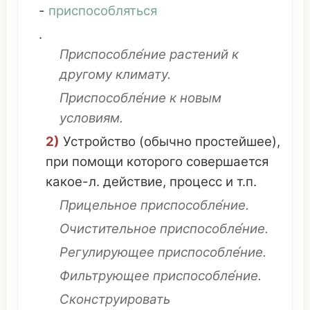
-
приспособляться
.
Приспособле́ние
растений
к
другому
климату
.
Приспособле́ние к
новым
условиям
.
2)
Устройство
(
обычно
простейшее
),
при
помощи
которого
совершается
какое
-л.
действие
,
процесс
и т.п.
Прицельное
приспособле́ние.
Очистительное
приспособле́ние.
Регулирующее
приспособле́ние.
Фильтрующее
приспособле́ние.
Сконструировать