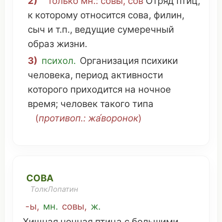
2)
только
мн
.: со́вы, сов
Отряд
птиц
,
к
которому
относится
сова,
филин
,
сыч
и т.п., ведущие
сумеречный
образ
жизни.
3)
психол.
Организация
психики
человека
,
период
активности
которого
приходится
на
ночное
время
;
человек
такого
типа
(
противоп.:
жа́воронок
)
СОВА
ТолкЛопатин
-ы,
мн
.
совы,
ж.
Хищная
ночная
птица
с
большими