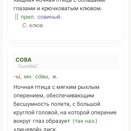
глазами
и
крючковатым
клювом
.
||
прил.
совиный
.
С.
клюв
.
СОВА
ТолкМАС
-ы́
,
мн
.
со́вы
,
ж.
Ночная
птица
с
мягким
рыхлым
оперением
,
обеспечивающим
бесшумность
полета
, с
большой
круглой
головой
, на
которой
оперение
вокруг
глаз
образует
(так наз.)
«
лицевой
»
диск
.