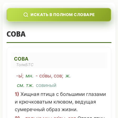
ИСКАТЬ В ПОЛНОМ СЛОВАРЕ
СОВА
СОВА
ТолкБТС
-ы́;
мн
.
- со́вы, сов;
ж.
см
. тж.
совиный
1)
Хищная
птица
с
большими
глазами
и
крючковатым
клювом
,
ведущая
сумеречный
образ
жизни.