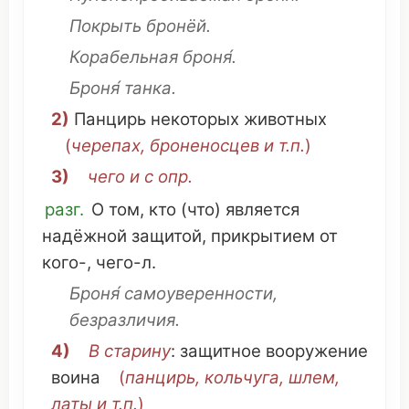
Покрыть
бронёй.
Корабельная броня́.
Броня́
танка
.
2)
Панцирь
некоторых
животных
(
черепах
,
броненосцев
и т.п.
)
3)
чего и с опр.
разг.
О
том
, кто (
что
)
является
надёжной
защитой
,
прикрытием
от
кого-, чего-л.
Броня́
самоуверенности
,
безразличия
.
4)
В
старину
:
защитное
вооружение
воина
(
панцирь
,
кольчуга
,
шлем
,
латы
и т.п.
)