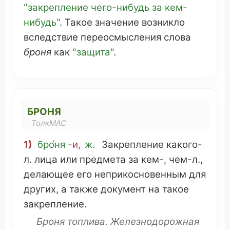
"
закрепление
чего-нибудь за кем-
нибудь"
.
Такое
значение
возникло
вследствие
переосмысления
слова
броня
как
"
защита
"
.
БРОНЯ
ТолкМАС
1)
бро́ня
-и
,
ж.
Закрепление
какого-
л. лица или
предмета
за кем-, чем-л.,
делающее
его
неприкосновенным
для
других, а
также
документ
на
такое
закрепление
.
Броня
топлива
.
Железнодорожная