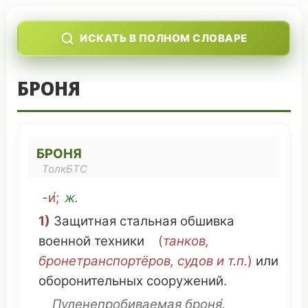
ИСКАТЬ В ПОЛНОМ СЛОВАРЕ
БРОНЯ
БРОНЯ
ТолкБТС
-и́;
ж.
1)
Защитная
стальная
обшивка
военной
техники
(
танков
,
бронетранспортёров
,
судов
и т.п.
)
или
оборонительных
сооружений
.
Пуленепробиваемая
броня́.