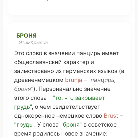
БРОНЯ
ЭтимКрылов
Это
слово
в
значении
панцирь
имеет
общеславянский
характер
и
заимствовано
из
германских
языков
(в
древненемецком
brunja
–
"
панцирь
,
броня"
).
Первоначально
значение
этого слова –
"то,
что
закрывает
грудь
"
, о чем
свидетельствует
однокоренное
немецкое
слово
Brust
–
"
грудь
"
. У слова
"броня"
в
советское
время
родилось
новое
значение
: