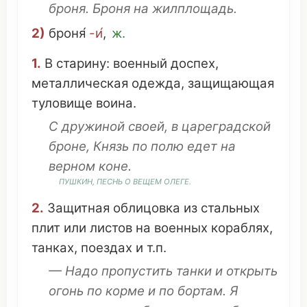
броня. Броня на
жилплощадь
.
2)
броня́
-и́
,
ж.
1.
В
старину
:
военный
доспех
,
металлическая
одежда
,
защищающая
туловище
воина
.
С
дружиной
своей
, в цареградской
броне,
Князь
по полю едет на
верном
коне
.
ПУШКИН,
ПЕСНЬ
О
ВЕЩЕМ
ОЛЕГЕ
.
2.
Защитная
облицовка
из
стальных
плит
или
листов
на
военных
кораблях
,
танках
,
поездах
и т.п.
— Надо
пропустить
танки
и
открыть
огонь
по
корме
и по
бортам
. Я