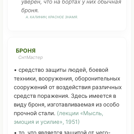
уверен
,
что
на
бортах
у них
обычная
броня.
А. КАЛИНИН, КРАСНОЕ
ЗНАМЯ
.
БРОНЯ
СнтМастер
•
средство
защиты
людей
,
боевой
техники,
вооружения
,
оборонительных
сооружений
от
воздействия
различных
средств
поражения
. Здесь
имеется
в
виду
броня,
изготавливаемая
из
особо
прочной
стали.
(лекции «
Мысль
,
эмоция
и
усилие
», 1951)
• то,
что
является
защитой
от чего-