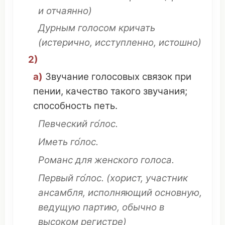
и
отчаянно
)
Дурным
голосом
кричать
(
истерично
,
исступленно
,
истошно
)
2)
а)
Звучание
голосовых связок
при
пении
,
качество
такого
звучания
;
способность
петь
.
Певческий
го́лос.
Иметь
го́лос.
Романс
для
женского
голоса.
Первый
го́лос.
(
хорист
,
участник
ансамбля
, исполняющий
основную
,
ведущую
партию
,
обычно
в
высоком
регистре
)