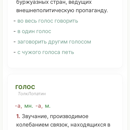
буржуазных
стран
,
ведущих
внешнеполитическую
пропаганду
.
-
во
весь
голос
говорить
-
в один голос
-
заговорить другим голосом
-
с
чужого
голоса
петь
ГОЛОС
ТолкЛопатин
-а,
мн
.
-а,
м.
1.
Звучание
,
производимое
колебанием
связок
,
находящихся
в