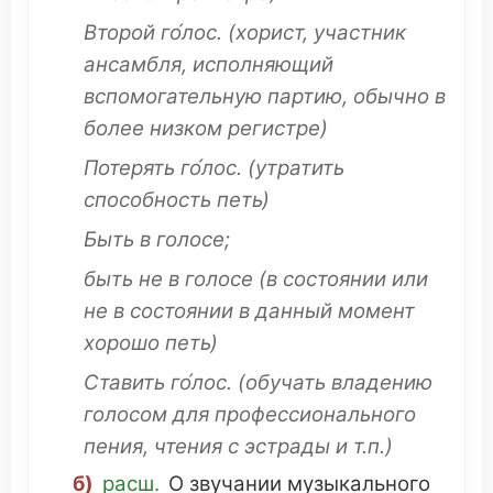
Второй
го́лос.
(
хорист
,
участник
ансамбля
, исполняющий
вспомогательную
партию
,
обычно
в
более
низком
регистре
)
Потерять
го́лос.
(
утратить
способность
петь
)
Быть в голосе;
быть не в голосе
(в
состоянии
или
не в
состоянии
в
данный
момент
хорошо
петь
)
Ставить
го́лос.
(
обучать
владению
голосом для
профессионального
пения
,
чтения
с
эстрады
и т.п.)
б)
расш
.
О
звучании
музыкального