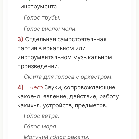
инструмента
.
Го́лос трубы.
Го́лос
виолончели
.
3)
Отдельная
самостоятельная
партия
в
вокальном
или
инструментальном
музыкальном
произведении
.
Сюита
для голоса с
оркестром
.
4)
чего
Звуки
,
сопровождающие
какое
-л.
явление
,
действие
,
работу
каких-л.
устройств
,
предметов
.
Го́лос ветра.
Го́лос моря.
Могучий
го́лос
ракеты
.