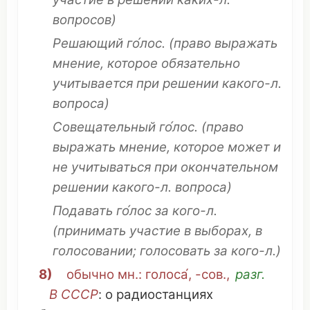
вопросов
)
Решающий го́лос
.
(
право
выражать
мнение
,
которое
обязательно
учитывается
при
решении
какого-л.
вопроса
)
Совещательный го́лос
.
(
право
выражать
мнение
,
которое
может и
не
учитываться
при
окончательном
решении
какого-л.
вопроса
)
Подавать
го́лос за кого-л.
(
принимать
участие
в
выборах
, в
голосовании
;
голосовать
за кого-л.)
8)
обычно
мн
.: голоса́, -
сов
.,
разг.
В
СССР
: о
радиостанциях