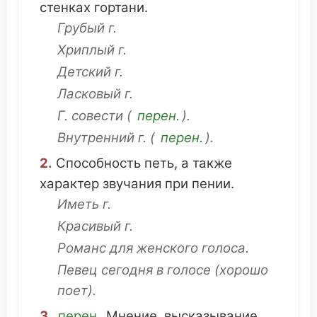
стенках
гортани
.
Грубый
г.
Хриплый
г.
Детский
г.
Ласковый
г.
Г.
совести
(
перен.
).
Внутренний
г. (
перен.
).
2.
Способность
петь
, а
также
характер
звучания
при
пении
.
Иметь
г.
Красивый
г.
Романс
для
женского
голоса.
Певец
сегодня
в голосе (хорошо
поет
).
3.
перен.
Мнение
,
высказывание
.