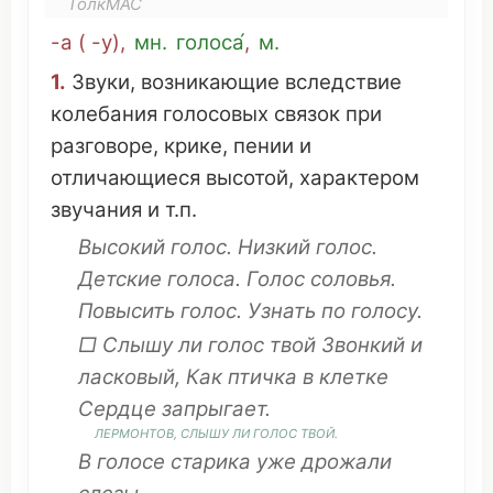
ТолкМАС
-а
(
-у
),
мн
.
голоса́
,
м.
1.
Звуки
,
возникающие
вследствие
колебания
голосовых связок
при
разговоре
,
крике
,
пении
и
отличающиеся
высотой
,
характером
звучания
и т.п.
Высокий
голос.
Низкий
голос.
Детские
голоса. Голос
соловья
.
Повысить голос
.
Узнать
по голосу.
□
Слышу
ли голос
твой
Звонкий
и
ласковый
, Как
птичка
в
клетке
Сердце
запрыгает
.
ЛЕРМОНТОВ,
СЛЫШУ
ЛИ ГОЛОС
ТВОЙ
.
В голосе
старика
уже
дрожали