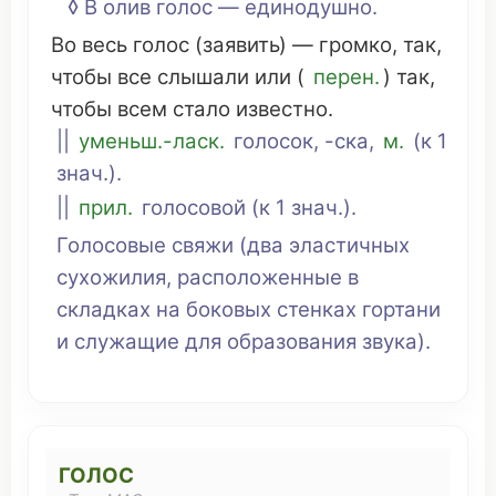
◊ В
олив
голос —
единодушно
.
Во
весь
голос (
заявить
) —
громко
, так,
чтобы все
слышали
или (
перен.
) так,
чтобы всем стало
известно
.
||
уменьш.-
ласк
.
голосок
, -ска,
м.
(к 1
знач.).
||
прил.
голосовой
(к 1 знач.).
Голосовые
свяжи
(два
эластичных
сухожилия
,
расположенные
в
складках
на
боковых
стенках
гортани
и
служащие
для
образования
звука
).
ГОЛОС