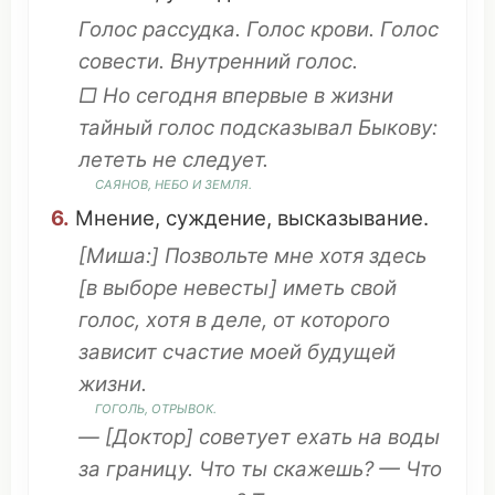
Голос
рассудка
. Голос
крови
. Голос
совести
.
Внутренний
голос.
□ Но
сегодня
впервые
в жизни
тайный
голос
подсказывал
Быкову:
лететь
не
следует
.
САЯНОВ,
НЕБО
И
ЗЕМЛЯ
.
6.
Мнение
,
суждение
,
высказывание
.
[Миша:]
Позвольте
мне
хотя
здесь
[в
выборе
невесты
]
иметь
свой
голос,
хотя
в
деле
, от
которого
зависит
счастие
моей
будущей
жизни.
ГОГОЛЬ
,
ОТРЫВОК
.
— [
Доктор
]
советует
ехать
на
воды
за
границу
.
Что
ты
скажешь
? —
Что