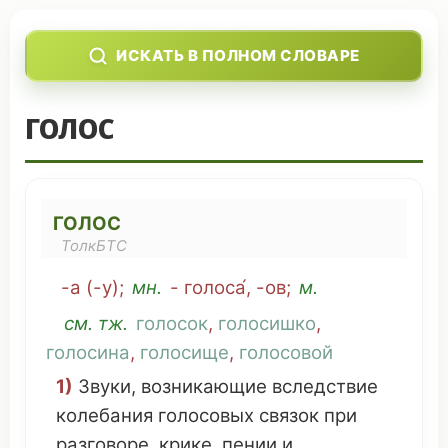
ИСКАТЬ В ПОЛНОМ СЛОВАРЕ
ГОЛОС
ГОЛОС
ТолкБТС
-а (-у);
мн
.
- голоса́, -
ов
;
м.
см
. тж.
голосок
,
голосишко
,
голосина
,
голосище
,
голосовой
1)
Звуки
,
возникающие
вследствие
колебания
голосовых связок
при
разговоре
,
крике
,
пении
и