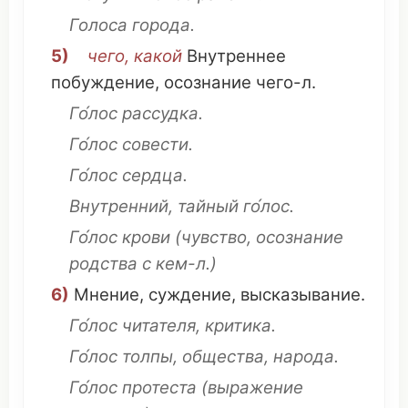
Голоса
города
.
5)
чего, какой
Внутреннее
побуждение
,
осознание
чего-л.
Го́лос
рассудка
.
Го́лос
совести
.
Го́лос
сердца
.
Внутренний
,
тайный
го́лос.
Го́лос
крови
(
чувство
,
осознание
родства
с кем-л.)
6)
Мнение
,
суждение
,
высказывание
.
Го́лос
читателя
,
критика
.
Го́лос
толпы
, общества,
народа
.
Го́лос
протеста
(
выражение