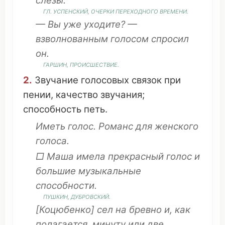
слезы.
ГЛ
.
УСПЕНСКИЙ
,
ОЧЕРКИ
ПЕРЕХОДНОГО
ВРЕМЕНИ
.
— Вы уже
уходите
? —
взволнованным
голосом
спросил
он
.
ГАРШИН,
ПРОИСШЕСТВИЕ
.
2.
Звучание
голосовых связок
при
пении
,
качество
звучания
;
способность
петь
.
Иметь
голос.
Романс
для
женского
голоса.
□ Маша
имела
прекрасный
голос и
большие музыкальные
способности
.
ПУШКИН, ДУБРОВСКИЙ.
[Коцюбенко]
сел
на
бревно
и, как
полагается
,
минуту
или
две