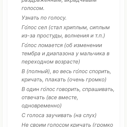
голосом.
Узнать
по голосу.
Го́лос
сел
(
стал
хриплым
,
сиплым
из-за
простуды
,
волнения
и т.п.)
Го́лос
ломается
(об
изменении
тембра
и
диапазона
у
мальчика
в
переходном
возрасте
)
В (
полный
), во
весь
го́лос
спорить
,
кричать
,
плакать
(
очень
громко
)
В один го́лос
говорить
,
спрашивать
,
отвечать
(все
вместе
,
одновременно
)
С голоса
заучивать
(на
слух
)
Не своим голосом
кричать
(
громко