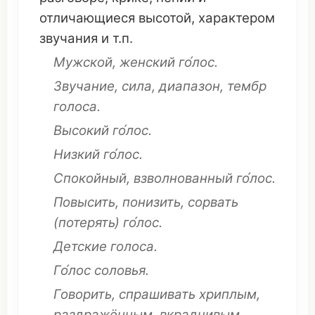
отличающиеся
высотой
,
характером
звучания
и т.п.
Мужской
,
женский
го́лос.
Звучание
,
сила
,
диапазон
,
тембр
голоса.
Высокий
го́лос.
Низкий
го́лос.
Спокойный
,
взволнованный
го́лос.
Повысить
,
понизить
,
сорвать
(
потерять
) го́лос.
Детские
голоса.
Го́лос
соловья
.
Говорить
,
спрашивать
хриплым
,
раздражённым
,
вкрадчивым