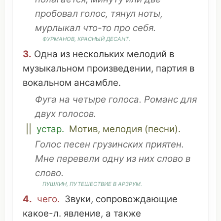
пробовал
голос,
тянул
ноты
,
мурлыкал
что
-то про себя.
ФУРМАНОВ
,
КРАСНЫЙ
ДЕСАНТ
.
3.
Одна
из
нескольких
мелодий
в
музыкальном
произведении
,
партия
в
вокальном
ансамбле
.
Фуга
на
четыре
голоса.
Романс
для
двух голосов.
||
устар.
Мотив
,
мелодия
(
песни
).
Голос
песен
грузинских
приятен
.
Мне
перевели
одну из них
слово
в
слово
.
ПУШКИН,
ПУТЕШЕСТВИЕ
В АРЗРУМ.
4.
чего.
Звуки
,
сопровождающие
какое
-л.
явление
, а
также