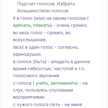
Подсчет
голосов.
Избрать
большинством
голосов.
◊ в голос (или) не своим голосом (
кричать
,
плакать
) -
очень
громко
.
во
весь
голос -
громко
, во
всеуслышание
.
(все) в один голос -
согласно
,
единодушно
.
в голосе (быть) -
владеть
в
данное
время
гибкостью
,
чистотой
и т.п.
голосового
звучания
.
с голоса (
учить
,
запоминать
) - на
слух
,
пользуясь
слуховыми
восприятиями
.
с
чужого
голоса
петь
- не
имея