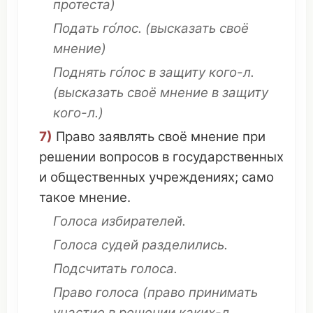
протеста
)
Подать
го́лос.
(
высказать
своё
мнение
)
Поднять го́лос
в
защиту
кого-л.
(
высказать
своё
мнение
в
защиту
кого-л.)
7)
Право
заявлять
своё
мнение
при
решении
вопросов
в
государственных
и
общественных
учреждениях
;
само
такое
мнение
.
Голоса
избирателей
.
Голоса
судей
разделились
.
Подсчитать
голоса.
Право
голоса
(
право
принимать
участие
в
решении
каких-л.