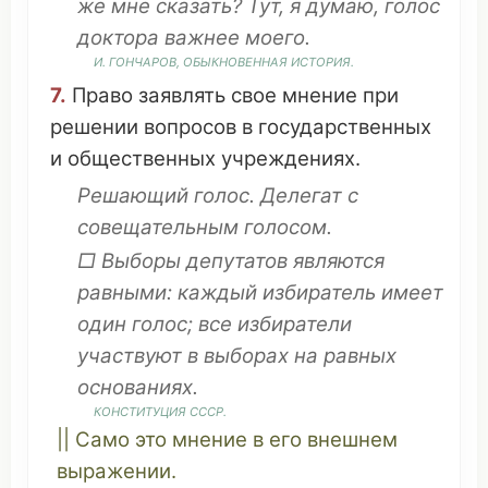
же мне
сказать
? Тут, я
думаю
, голос
доктора
важнее
моего.
И.
ГОНЧАРОВ
,
ОБЫКНОВЕННАЯ
ИСТОРИЯ
.
7.
Право
заявлять
свое
мнение
при
решении
вопросов
в
государственных
и
общественных
учреждениях
.
Решающий голос
.
Делегат
с
совещательным голосом
.
□
Выборы
депутатов
являются
равными
:
каждый
избиратель
имеет
один голос; все
избиратели
участвуют
в
выборах
на
равных
основаниях
.
КОНСТИТУЦИЯ
СССР
.
||
Само
это
мнение
в его
внешнем
выражении
.