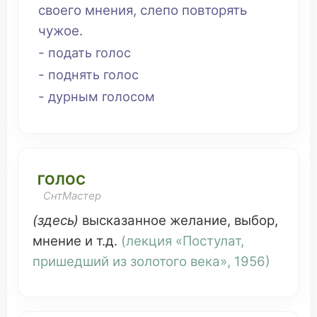
своего
мнения
,
слепо
повторять
чужое
.
-
подать
голос
-
поднять голос
-
дурным
голосом
ГОЛОС
СнтМастер
(здесь)
высказанное
желание
,
выбор
,
мнение
и т.д.
(
лекция
«
Постулат
,
пришедший
из
золотого века
», 1956)