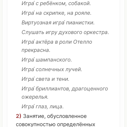
Игра́ с
ребёнком
,
собакой
.
Игра́ на
скрипке
, на
рояле
.
Виртуозная
игра́
пианистки
.
Слушать
игру
духового
оркестра
.
Игра́
актёра
в
роли
Отелло
прекрасна
.
Игра́
шампанского
.
Игра́
солнечных
лучей
.
Игра́
света
и
тени
.
Игра́
бриллиантов
,
драгоценного
ожерелья
.
Игра́
глаз
, лица.
2)
Занятие
,
обусловленное
совокупностью
определённых