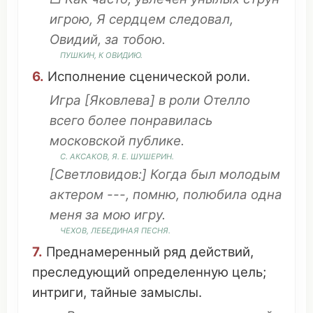
игрою, Я
сердцем
следовал
,
Овидий, за тобою.
ПУШКИН, К ОВИДИЮ.
6.
Исполнение
сценической
роли
.
Игра [Яковлева] в
роли
Отелло
всего более
понравилась
московской
публике
.
С. АКСАКОВ, Я. Е. ШУШЕРИН.
[Светловидов:] Когда был
молодым
актером
---,
помню
,
полюбила
одна
меня за мою игру.
ЧЕХОВ
,
ЛЕБЕДИНАЯ ПЕСНЯ
.
7.
Преднамеренный
ряд
действий
,
преследующий
определенную
цель
;
интриги
,
тайные
замыслы
.