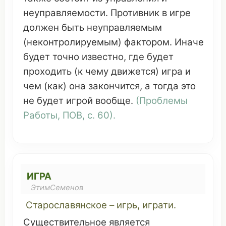
неуправляемости
.
Противник
в игре
должен
быть
неуправляемым
(
неконтролируемым
)
фактором
.
Иначе
будет
точно
известно
, где будет
проходить
(к
чему
движется
) игра и
чем (как) она
закончится
, а тогда
это
не будет игрой
вообще
.
(
Проблемы
Работы
, ПОВ, с. 60).
ИГРА
ЭтимСеменов
Старославянское
– игрь,
играти
.
Существительное
является