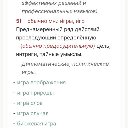
эффективных
решений
и
профессиональных
навыков
)
5)
обычно
мн
.: и́гры, и́гр
Преднамеренный
ряд
действий
,
преследующий
определённую
(
обычно
предосудительную
)
цель
;
интриги
,
тайные
умыслы
.
Дипломатические
,
политические
игры.
-
игра воображения
-
игра природы
-
игра слов
-
игра случая
-
биржевая игра