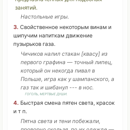
занятий
.
Настольные
игры.
3.
Свойственное
некоторым
винам
и
шипучим
напиткам
движение
пузырьков
газа
.
Чичиков
налил
стакан
[
квасу
] из
первого
графина
—
точный
липец
,
который
он
некогда
пивал
в
Польше
, игра как у
шампанского
, а
газ
так и
шибанул
--- в
нос
.
ГОГОЛЬ
, МЕРТВЫЕ
ДУШИ
.
4.
Быстрая
смена
пятен
света
,
красок
и т п.
Пятна
света
и
тени
побежали
,
проворно
скользя
, по их
одежде
—