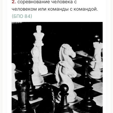
2.
соревнование
человека
с
человеком
или команды с
командой
.
(
БПО
84)