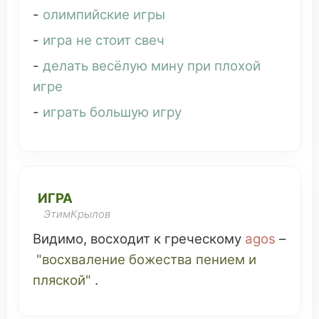
-
олимпийские игры
-
игра не
стоит
свеч
-
делать
весёлую
мину
при
плохой
игре
-
играть большую игру
ИГРА
ЭтимКрылов
Видимо
,
восходит
к
греческому
agos
–
"
восхваление
божества
пением
и
пляской
"
.