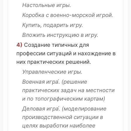
Настольные
игры.
Коробка
с
военно
-
морской
игрой.
Купить
,
подарить
игру.
Вложить
инструкцию
в игру.
4)
Создание
типичных
для
профессии
ситуаций
и
нахождение
в
них
практических
решений
.
Управленческие
игры.
Военная игра́.
(
решение
практических
задач
на
местности
и по
топографическим
картам
)
Деловая
игра́.
(
моделирование
производственной
ситуации
в
целях
выработки
наиболее