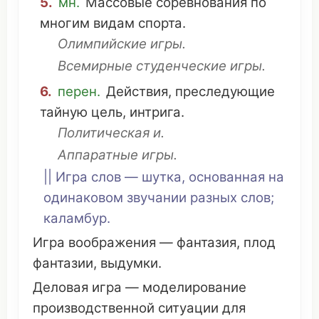
5.
мн
.
Массовые
соревнования
по
многим
видам
спорта
.
Олимпийские игры
.
Всемирные
студенческие игры.
6.
перен.
Действия
,
преследующие
тайную
цель
,
интрига
.
Политическая и.
Аппаратные
игры.
||
Игра слов
—
шутка
,
основанная
на
одинаковом
звучании
разных
слов;
каламбур
.
Игра воображения
—
фантазия
,
плод
фантазии
,
выдумки
.
Деловая
игра —
моделирование
производственной
ситуации
для