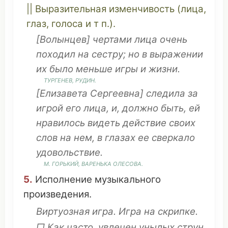
||
Выразительная
изменчивость
(лица,
глаз
,
голоса
и т п.).
[Волынцев]
чертами
лица
очень
походил
на
сестру
; но в
выражении
их было
меньше
игры и жизни.
ТУРГЕНЕВ
, РУДИН.
[
Елизавета
Сергеевна]
следила
за
игрой его лица, и,
должно
быть, ей
нравилось
видеть
действие
своих
слов на
нем
, в
глазах
ее
сверкало
удовольствие
.
М.
ГОРЬКИЙ
, ВАРЕНЬКА ОЛЕСОВА.
5.
Исполнение
музыкального
произведения
.
Виртуозная
игра. Игра на
скрипке
.
□ Как
часто
,
увлечен
унылых
струн