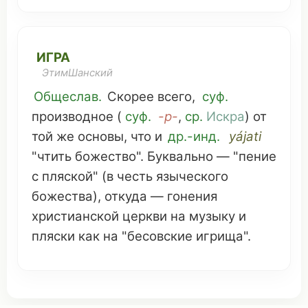
ИГРА
ЭтимШанский
Общеслав.
Скорее
всего,
суф.
производное
(
суф.
-р-
,
ср
.
Искра
) от
той же
основы
,
что
и
др.-
инд
.
yájati
"
чтить
божество
".
Буквально
— "
пение
с
пляской
" (в
честь
языческого
божества
),
откуда
—
гонения
христианской
церкви
на
музыку
и
пляски
как на "
бесовские
игрища
".