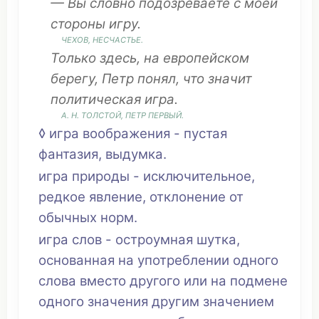
— Вы
словно
подозреваете
с моей
стороны
игру.
ЧЕХОВ
,
НЕСЧАСТЬЕ
.
Только здесь, на
европейском
берегу
, Петр
понял
,
что значит
политическая игра.
А. Н.
ТОЛСТОЙ
, ПЕТР
ПЕРВЫЙ
.
◊
игра воображения
-
пустая
фантазия
,
выдумка
.
игра природы
-
исключительное
,
редкое
явление
,
отклонение
от
обычных
норм
.
игра слов
-
остроумная
шутка
,
основанная
на
употреблении
одного
слова
вместо
другого или на
подмене
одного
значения
другим
значением