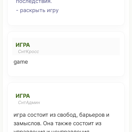
последствия
.
-
раскрыть
игру
ИГРА
СнтКросс
game
ИГРА
СнтАдмин
игра
состоит
из
свобод
,
барьеров
и
замыслов
. Она
также
состоит
из
управления
и неуправления.