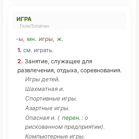
ИГРА
ТолкЛопатин
-ы,
мн
.
игры,
ж.
1.
см
.
играть
.
2.
Занятие
,
служащее
для
развлечения
,
отдыха
,
соревнования
.
Игры
детей
.
Шахматная
и.
Спортивные
игры.
Азартные игры
.
Опасная
и. (
перен.
: о
рискованном
предприятии
).
Компьютерные
игры.