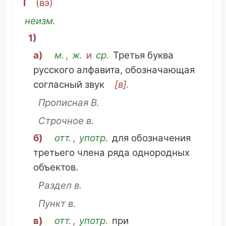
I
(
вэ
)
неизм
.
1)
а)
м.
,
ж.
и
ср
.
Третья
буква
русского
алфавита
,
обозначающая
согласный звук
[в].
Прописная
В.
Строчное
в.
б)
отт.
,
употр.
для
обозначения
третьего
члена
ряда
однородных
объектов
.
Раздел
в.
Пункт
в.
в)
отт.
,
употр.
при