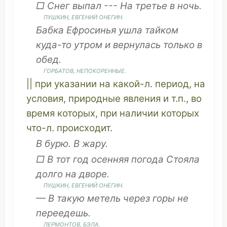
□
Снег
выпал
--- На
третье
в
ночь
.
ПУШКИН, ЕВГЕНИЙ ОНЕГИН.
Бабка
Ефросинья
ушла
тайком
куда-то
утром
и
вернулась
только в
обед
.
ГОРБАТОВ,
НЕПОКОРЕННЫЕ
.
|| при
указании
на какой-л.
период
, на
условия,
природные
явления
и т.п., во
время
которых
, при
наличии
которых
что
-л.
происходит
.
В
бурю
. В
жару
.
□ В тот
год
осенняя
погода
Стояла
долго
на
дворе
.
ПУШКИН, ЕВГЕНИЙ ОНЕГИН.
— В такую
метель
через горы не
переедешь
.
ЛЕРМОНТОВ, БЭЛА.