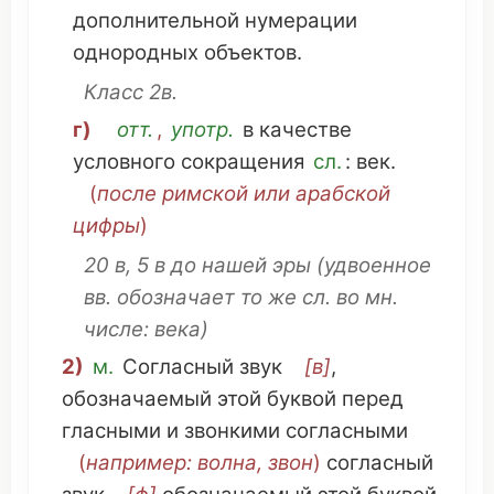
дополнительной
нумерации
однородных
объектов
.
Класс
2в.
г)
отт.
,
употр.
в
качестве
условного
сокращения
сл
.
:
век
.
(
после
римской
или
арабской
цифры
)
20 в, 5 в до
нашей эры
(
удвоенное
вв.
обозначает
то же
сл
. во
мн
.
числе
:
века
)
2)
м.
Согласный звук
[в]
,
обозначаемый
этой
буквой
перед
гласными
и
звонкими согласными
(
например
:
волна
,
звон
)
согласный