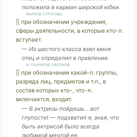
положила
в
карман
широкой
юбки
.
МАРКОВ
, СТРОГОВЫ.
|| при
обозначении
учреждения
,
сферы
деятельности
, в
которые
кто-л.
вступает
.
— Из
шестого
класса
взял
меня
отец
и
определил
в
правление
.
И.
ГОНЧАРОВ
,
ОБЛОМОВ
.
|| при
обозначении
какой-л.
группы
,
разряда
лиц
,
предметов
и т.п., в
состав
которых
кто-,
что
-л.
включается
,
входит
.
— В
актрисы
пойдешь
… вот
глупости
! —
подхватил
я,
зная
,
что
быть
актрисой
было всегда
любимой
мечтой
ее.