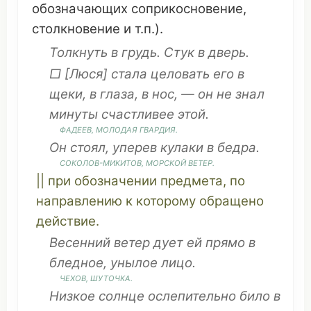
обозначающих
соприкосновение
,
столкновение
и т.п.).
Толкнуть
в
грудь
.
Стук
в
дверь
.
□ [Люся]
стала
целовать
его в
щеки
, в глаза, в
нос
, —
он
не знал
минуты
счастливее
этой.
ФАДЕЕВ,
МОЛОДАЯ
ГВАРДИЯ
.
Он
стоял
,
уперев
кулаки
в
бедра
.
СОКОЛОВ
-МИКИТОВ,
МОРСКОЙ
ВЕТЕР
.
|| при
обозначении
предмета
, по
направлению
к
которому
обращено
действие
.
Весенний
ветер
дует
ей
прямо
в
бледное
,
унылое
лицо
.
ЧЕХОВ
,
ШУТОЧКА
.
Низкое
солнце
ослепительно
било
в