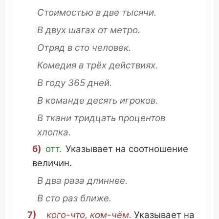
Стоимостью
в
две
тысячи
.
В двух
шагах
от
метро
.
Отряд
в
сто
человек
.
Комедия
в трёх
действиях
.
В
году
365
дней
.
В
команде
десять
игроков
.
В
ткани
тридцать
процентов
хлопка
.
б)
отт.
Указывает
на
соотношение
величин
.
В два раза
длиннее
.
В
сто
раз
ближе
.
7)
кого-
что
,
ком
-чём.
Указывает
на