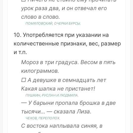
урок
раза два, и
он
отвечал
его
слово
в
слово
.
ПОМЯЛОВСКИЙ,
ОЧЕРКИ
БУРСЫ
.
10.
Употребляется
при
указании
на
количественные
признаки
,
вес
,
размер
и т.п.
Мороз
в три
градуса
.
Весом
в
пять
килограммов
.
□ А
девушке
в
семнадцать
лет
Какая
шапка
не
пристанет
!
ПУШКИН, РУСЛАН И ЛЮДМИЛА.
— У
барыни
пропала
брошка
в
две
тысячи
… —
сказала
Лиза.
ЧЕХОВ
,
ПЕРЕПОЛОХ
.
С
востока
наплывала
синяя, в