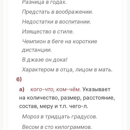
Разница
в
годах
.
Предстать
в
воображении
.
Недостатки
в
воспитании
.
Изящество
в
стиле
.
Чемпион
в
беге
на короткие
дистанции
.
В
джазе
он
дока
!
Характером
в
отца
, лицом в
мать
.
6)
а)
кого-
что
,
ком
-чём.
Указывает
на
количество
,
размер
,
расстояние
,
состав
,
меру
и т.п. чего-л.
Мороз
в
тридцать
градусов
.
Весом
в
сто
килограммов
.