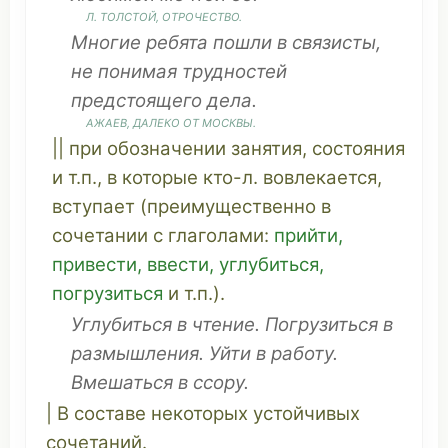
Л.
ТОЛСТОЙ
,
ОТРОЧЕСТВО
.
Многие
ребята
пошли
в
связисты
,
не
понимая
трудностей
предстоящего
дела.
АЖАЕВ,
ДАЛЕКО
ОТ МОСКВЫ.
|| при
обозначении
занятия
,
состояния
и т.п., в
которые
кто-л.
вовлекается
,
вступает
(
преимущественно
в
сочетании
с
глаголами
:
прийти
,
привести
,
ввести
,
углубиться
,
погрузиться
и т.п.).
Углубиться
в
чтение
.
Погрузиться
в
размышления
.
Уйти
в
работу
.
Вмешаться
в
ссору
.
| В
составе
некоторых
устойчивых
сочетаний
.