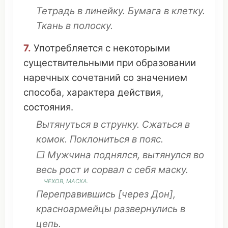
Тетрадь
в
линейку
.
Бумага
в
клетку
.
Ткань
в
полоску
.
7.
Употребляется
с
некоторыми
существительными
при
образовании
наречных
сочетаний
со
значением
способа
,
характера
действия
,
состояния
.
Вытянуться
в
струнку
.
Сжаться
в
комок
.
Поклониться
в
пояс
.
□
Мужчина
поднялся
,
вытянулся
во
весь
рост
и
сорвал
с себя
маску
.
ЧЕХОВ
,
МАСКА
.
Переправившись
[через
Дон
],
красноармейцы
развернулись
в
цепь
.