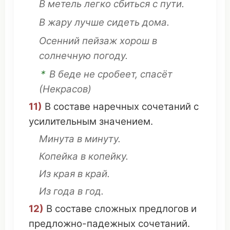
В
метель
легко
сбиться
с пути.
В
жару
лучше
сидеть
дома
.
Осенний
пейзаж
хорош
в
солнечную
погоду
.
*
В
беде
не
сробеет
,
спасёт
(Некрасов)
11)
В
составе
наречных
сочетаний
с
усилительным
значением
.
Минута
в
минуту
.
Копейка
в
копейку
.
Из
края
в
край
.
Из
года
в
год
.
12)
В
составе
сложных
предлогов
и
предложно
-
падежных
сочетаний
.