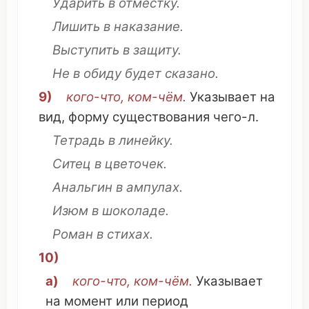
Ударить
в
отместку
.
Лишить
в
наказание
.
Выступить
в
защиту
.
Не в
обиду
будет
сказано
.
9)
кого-
что
,
ком
-чём.
Указывает
на
вид
,
форму
существования
чего-л.
Тетрадь
в
линейку
.
Ситец
в
цветочек
.
Анальгин
в
ампулах
.
Изюм
в
шоколаде
.
Роман
в
стихах
.
10)
а)
кого-
что
,
ком
-чём.
Указывает
на
момент
или
период