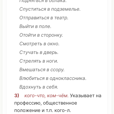
Подняться
в
облака
.
Спуститься
в
подземелье
.
Отправиться
в
театр
.
Выйти
в
поле
.
Отойти
в
сторонку
.
Смотреть
в
окно
.
Стучать
в
дверь
.
Стрелять
в ноги.
Вмешаться
в
ссору
.
Влюбиться
в
одноклассника
.
Вдохнуть
в себя.
3)
кого-
что
,
ком
-чём.
Указывает
на
профессию
,
общественное
положение
и т.п. кого-л.