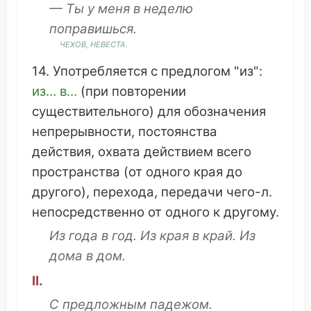
— Ты у меня в
неделю
поправишься
.
ЧЕХОВ
,
НЕВЕСТА
.
14.
Употребляется
с
предлогом
"из":
из… в…
(при
повторении
существительного
) для
обозначения
непрерывности
,
постоянства
действия
,
охвата
действием
всего
пространства
(от одного
края
до
другого),
перехода
,
передачи
чего-л.
непосредственно
от одного к другому.
Из
года
в
год
. Из
края
в
край
. Из
дома
в
дом
.
II.
С
предложным падежом
.