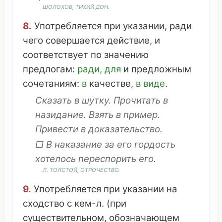
ШОЛОХОВ,
ТИХИЙ
ДОН
.
8.
Употребляется
при
указании
,
ради
чего
совершается
действие
, и
соответствует
по
значению
предлогам
:
ради
, для
и
предложным
сочетаниям
:
в
качестве
,
в
виде
.
Сказать
в шутку.
Прочитать
в
назидание
.
Взять
в
пример
.
Привести
в
доказательство
.
□ В
наказание
за его
гордость
хотелось
переспорить
его.
Л.
ТОЛСТОЙ
,
ОТРОЧЕСТВО
.
9.
Употребляется
при
указании
на
сходство
с кем-л. (при
существительном
,
обозначающем