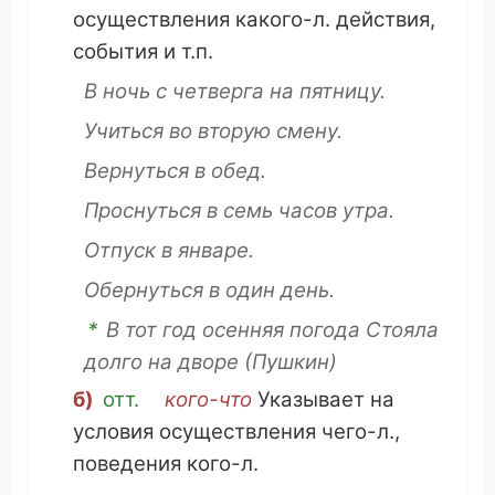
осуществления
какого-л.
действия
,
события
и т.п.
В
ночь
с
четверга
на
пятницу
.
Учиться
во
вторую
смену
.
Вернуться
в
обед
.
Проснуться
в
семь
часов
утра
.
Отпуск
в
январе
.
Обернуться
в один
день
.
*
В тот
год
осенняя
погода
Стояла
долго
на
дворе
(Пушкин)
б)
отт.
кого-
что
Указывает
на
условия
осуществления
чего-л.,
поведения
кого-л.