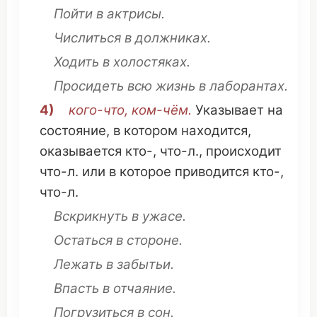
Пойти
в
актрисы
.
Числиться
в
должниках
.
Ходить
в
холостяках
.
Просидеть
всю
жизнь
в
лаборантах
.
4)
кого-
что
,
ком
-чём.
Указывает
на
состояние
, в
котором
находится,
оказывается кто-,
что
-л.,
происходит
что
-л. или в
которое
приводится
кто-,
что
-л.
Вскрикнуть
в
ужасе
.
Остаться
в
стороне
.
Лежать
в
забытьи
.
Впасть
в
отчаяние
.
Погрузиться
в
сон
.