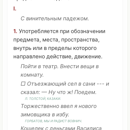
I.
С
винительным падежом
.
1.
Употребляется
при
обозначении
предмета
, места,
пространства
,
внутрь
или в
пределы
которого
направлено
действие
,
движение
.
Пойти
в
театр
.
Внести
вещи
в
комнату
.
□
Отъезжающий
сел
в
сани
--- и
сказал
: — Ну
что
ж!
Поедем
.
Л.
ТОЛСТОЙ
,
КАЗАКИ
.
Торжественно
ввел
я
нового
зимовщика
в
избу
.
ГОРБАТОВ, МЫ И
РАДИСТ
ВОВНИЧ.
Кошелек
с
деньгами
Василиса