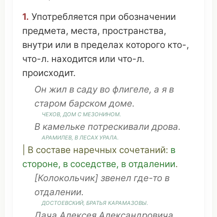
1.
Употребляется
при
обозначении
предмета
, места,
пространства
,
внутри
или в
пределах
которого
кто-,
что
-л. находится или
что
-л.
происходит
.
Он
жил
в
саду
во
флигеле
, а я в
старом
барском
доме
.
ЧЕХОВ
,
ДОМ
С
МЕЗОНИНОМ
.
В
камельке
потрескивали
дрова
.
АРАМИЛЕВ, В
ЛЕСАХ
УРАЛА
.
| В
составе
наречных
сочетаний
:
в
стороне
, в
соседстве
, в
отдалении
.
[
Колокольчик
]
звенел
где-то в
отдалении
.
ДОСТОЕВСКИЙ
, БРАТЬЯ КАРАМАЗОВЫ.
Дача
Алексея Александровича