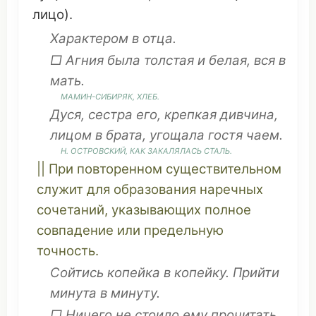
лицо
).
Характером
в
отца
.
□ Агния была толстая и белая,
вся
в
мать
.
МАМИН
-
СИБИРЯК
,
ХЛЕБ
.
Дуся,
сестра
его, крепкая
дивчина
,
лицом в
брата
,
угощала
гостя
чаем
.
Н. ОСТРОВСКИЙ, КАК
ЗАКАЛЯЛАСЬ
СТАЛЬ
.
|| При
повторенном
существительном
служит
для
образования
наречных
сочетаний
,
указывающих
полное
совпадение
или
предельную
точность
.
Сойтись
копейка
в
копейку
.
Прийти
минута
в
минуту
.
□ Ничего не
стоило
ему
прочитать