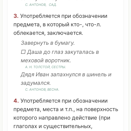
С.
АНТОНОВ
,
САД
.
3.
Употребляется
при
обозначении
предмета
, в
который
кто-,
что
-л.
облекается
,
заключается
.
Завернуть
в
бумагу
.
□ Даша до
глаз
закуталась
в
меховой
воротник
.
А. Н.
ТОЛСТОЙ
,
СЕСТРЫ
.
Дядя
Иван
запахнулся
в
шинель
и
задумался
.
С.
АНТОНОВ
,
ВЕСНА
.
4.
Употребляется
при
обозначении
предмета
, места и т.п., на
поверхность
которого
направлено
действие
(при
глаголах
и
существительных
,