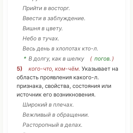
Прийти
в
восторг
.
Ввести
в
заблуждение
.
Вишня
в
цвету
.
Небо
в
тучах
.
Весь
день
в
хлопотах
кто-л.
*
В
долгу
, как в
шелку
(
погов.
)
5)
кого-
что
,
ком
-чём.
Указывает
на
область
проявления
какого-л.
признака
,
свойства
,
состояния
или
источник
его
возникновения
.
Широкий
в
плечах
.
Вежливый
в
обращении
.
Расторопный
в
делах
.