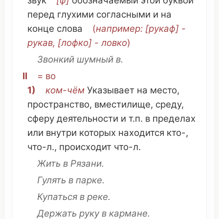
звук
[ф]
обозначаемый
этой
буквой
перед
глухими
согласными
и на
конце
слова
(
например
: [рукаф] -
рукав
, [лофко] -
ловко
)
Звонкий
шумный
в.
II
= во
1)
ком
-чём
Указывает
на
место
,
пространство
,
вместилище
,
среду
,
сферу
деятельности
и т.п. в
пределах
или
внутри
которых
находится кто-,
что
-л.,
происходит
что
-л.
Жить
в Рязани.
Гулять
в
парке
.
Купаться
в
реке
.
Держать
руку в
кармане
.