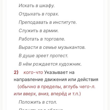
Искать
в
шкафу
.
Отдыхать
в
горах
.
Преподавать
в
институте
.
Служить
в армии.
Работать
в
торговле
.
Вырасти
в
семье
музыкантов
.
В
душе
зреет
протест
.
В
нём
рождается
художник
.
2)
кого-
что
Указывает
на
направление
движения
или
действия
(
обычно
в
пределы
,
вглубь
чего-л.
или
вверх
,
вниз
,
вперёд
и т.п.
)
Положить
в
стол
.