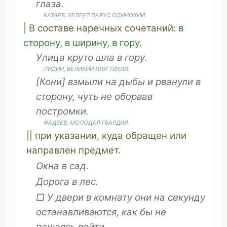
глаза.
КАТАЕВ,
БЕЛЕЕТ
ПАРУС
ОДИНОКИЙ
.
| В
составе
наречных
сочетаний
:
в
сторону
, в
ширину
, в гору
.
Улица
круто
шла
в гору.
ЛИДИН,
ВЕЛИКИЙ
ИЛИ
ТИХИЙ
.
[
Кони
]
взмыли
на
дыбы
и
рванули
в
сторону
, чуть не
оборвав
постромки
.
ФАДЕЕВ,
МОЛОДАЯ
ГВАРДИЯ
.
|| при
указании
, куда
обращен
или
направлен
предмет
.
Окна
в
сад
.
Дорога
в
лес
.
□ У двери в
комнату
они на
секунду
останавливаются
, как бы не
решаясь
войти
.